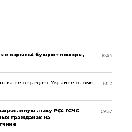
ые взрывы: бушуют пожары,
10:54
 пока не передает Украине новые
10:12
сированную атаку РФ: ГСЧС
09:57
ных гражданах на
тчине