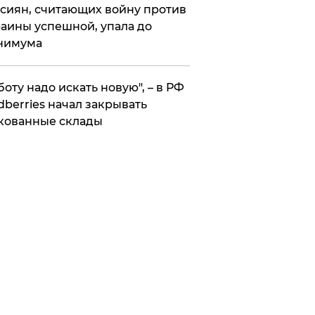
сиян, считающих войну против
аины успешной, упала до
нимума
боту надо искать новую", – в РФ
dberries начал закрывать
кованные склады