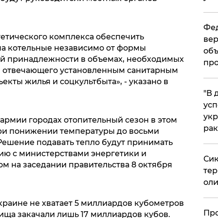
Фед
етического комплекса обеспечить
вер
на котельные независимо от формы
объ
ой принадлежности в объемах, необходимых
про
, отвечающего установленным санитарным
екты жилья и соцкультбыта», - указано в
​"В
усп
укр
армии городах отопительный сезон в этом
рак
 при понижении температуры до восьми
 Решение подавать тепло будут принимать
нию с министерствами энергетики и
Сик
ом на заседании правительства 8 октября
тер
оли
краине не хватает 5 миллиардов кубометров
​Пр
лища закачали лишь 17 миллиардов кубов.