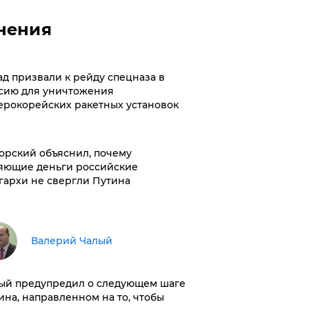
нения
ад призвали к рейду спецназа в
сию для уничтожения
ерокорейских ракетных установок
орский объяснил, почему
яющие деньги российские
гархи не свергли Путина
Валерий Чалый
ый предупредил о следующем шаге
ина, направленном на то, чтобы