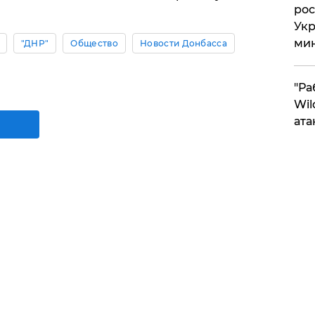
рос
Укр
ми
"ДНР"
Общество
Новости Донбасса
"Ра
Wil
ата