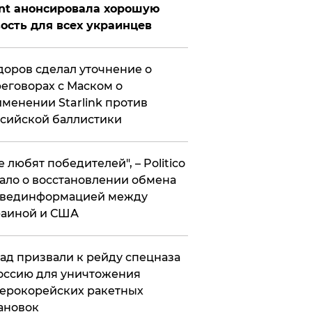
nt анонсировала хорошую
ость для всех украинцев
оров сделал уточнение о
еговорах с Маском о
менении Starlink против
сийской баллистики
се любят победителей", – Politico
ало о восстановлении обмена
звединформацией между
раиной и США
ад призвали к рейду спецназа
оссию для уничтожения
ерокорейских ракетных
ановок