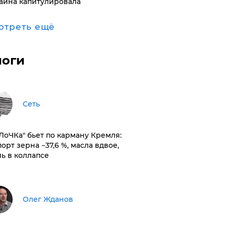
аина капитулировала
отреть ещё
логи
Сеть
оЛоЧКа" бьет по карману Кремля:
орт зерна −37,6 %, масла вдвое,
ль в коллапсе
Олег Жданов