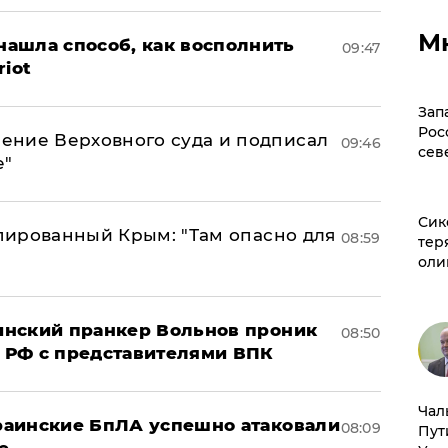
М
ашла способ, как восполнить
09:47
riot
Зап
Рос
ение Верховного суда и подписал
09:46
сев
е"
Сик
упированный Крым: "Там опасно для
08:59
тер
оли
аинский пранкер Вольнов проник
08:50
 РФ с представителями ВПК
Чал
краинские БпЛА успешно атаковали
08:09
Пут
е