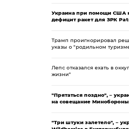
Украина при помощи США н
дефицит ракет для ЗРК Pat
Трамп проигнорировал реш
указы о "родильном туризм
Лепс отказался ехать в окк
жизни"
"Прятаться поздно", – укр
на совещание Минобороны
"Три штуки залетело", – у
Wildberries в Екатеринбург