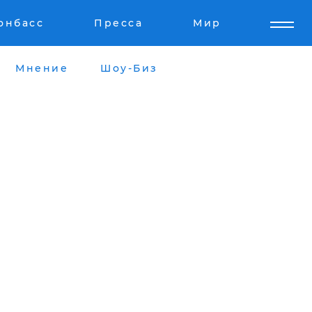
онбасс
Пресса
Мир
Мнение
Шоу-Биз