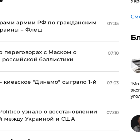
Укр
См
рами армии РФ по гражданским
07:35
краины – Флеш
Б
о переговорах с Маском о
07:10
в российской баллистики
– киевское "Динамо" сыграло 1-й
07:03
​"М
эксп
уго
 Politico узнало о восстановлении
07:00
й между Украиной и США