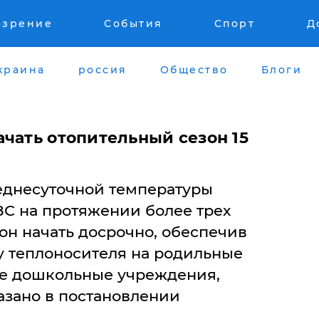
озрение
События
Спорт
Д
краина
россия
Общество
Блоги
ачать отопительный сезон 15
еднесуточной температуры
8С на протяжении более трех
он начать досрочно, обеспечив
 теплоносителя на родильные
ие дошкольные учреждения,
азано в постановлении