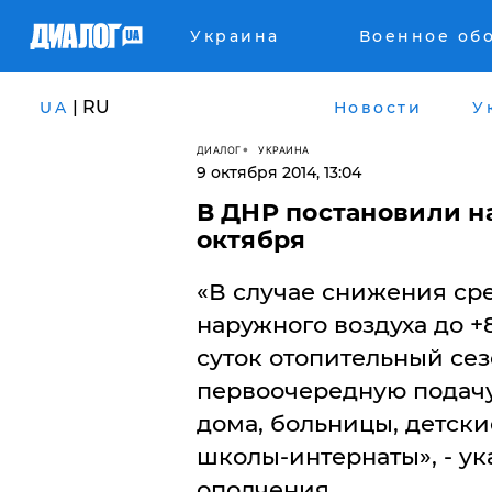
Украина
Военное об
| RU
UA
Новости
У
ДИАЛОГ
УКРАИНА
9 октября 2014, 13:04
​В ДНР постановили н
октября
«В случае снижения ср
наружного воздуха до +
суток отопительный сез
первоочередную подачу
дома, больницы, детск
школы-интернаты», - ук
ополчения.