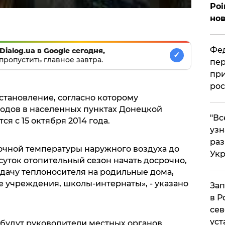
Poi
нов
Фед
Dialog.ua в Google сегодня,
✓
пропустить главное завтра.
пер
при
рос
становление, согласно которому
годов в населенных пунктах Донецкой
​"В
я с 15 октября 2014 года.
узн
ра
очной температуры наружного воздуха до
Ук
суток отопительный сезон начать досрочно,
ачу теплоносителя на родильные дома,
 учреждения, школы-интернаты», - указано
Зап
в Р
сев
уст
 будут руководители местных органов