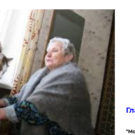
Гл
"Мо