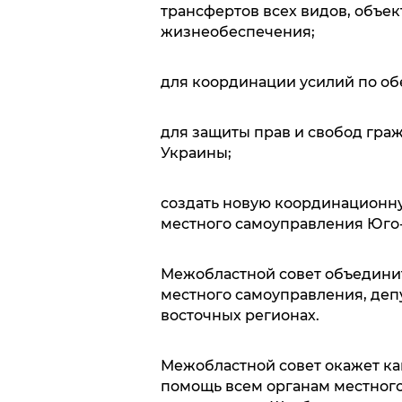
трансфертов всех видов, объе
жизнеобеспечения;
для координации усилий по об
для защиты прав и свобод гра
Украины;
создать новую координационну
местного самоуправления Юго-
Межобластной совет объединит
местного самоуправления, депу
восточных регионах.
Межобластной совет окажет ка
помощь всем органам местного