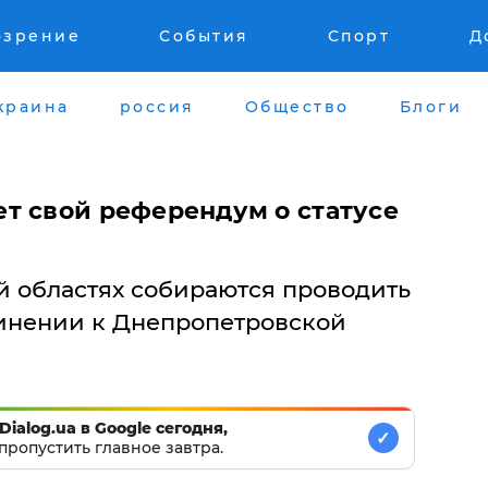
озрение
События
Спорт
Д
краина
россия
Общество
Блоги
т свой референдум о статусе
й областях собираются проводить
инении к Днепропетровской
Dialog.ua в Google сегодня,
✓
пропустить главное завтра.