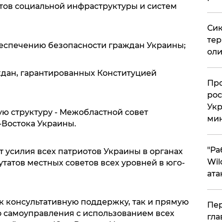
ктов социальной инфраструктуры и систем
Сик
тер
еспечению безопасности граждан Украины;
оли
ждан, гарантированных Конституцией
​Пр
рос
Укр
ю структуру - Межобластной совет
ми
Востока Украины.
"Ра
 усилия всех патриотов Украины в органах
Wil
татов местных советов всех уровней в юго-
ата
к консультативную поддержку, так и прямую
Пер
 самоуправления с использованием всех
гла