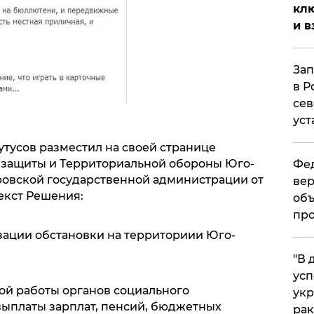
клю
и в
Зап
в Р
сев
уст
утусов разместил на своей странице
защиты и Территориальной обороны Юго-
Фед
ровской государственной администрации от
вер
екст Решения:
объ
про
ации обстановки на территориии Юго-
​"В
усп
й работы органов социального
укр
ыплаты зарплат, пенсий, бюджетных
рак