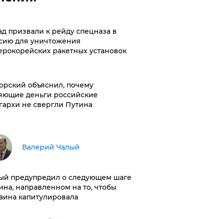
ад призвали к рейду спецназа в
сию для уничтожения
ерокорейских ракетных установок
орский объяснил, почему
яющие деньги российские
гархи не свергли Путина
Валерий Чалый
ый предупредил о следующем шаге
ина, направленном на то, чтобы
аина капитулировала