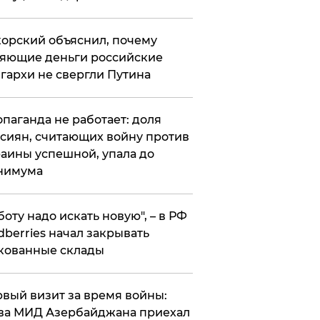
орский объяснил, почему
яющие деньги российские
гархи не свергли Путина
опаганда не работает: доля
сиян, считающих войну против
аины успешной, упала до
нимума
боту надо искать новую", – в РФ
dberries начал закрывать
кованные склады
вый визит за время войны:
ва МИД Азербайджана приехал