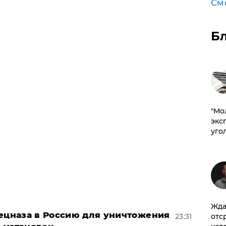
См
Б
​"М
эксп
уго
Жда
пецназа в Россию для уничтожения
23:31
отс