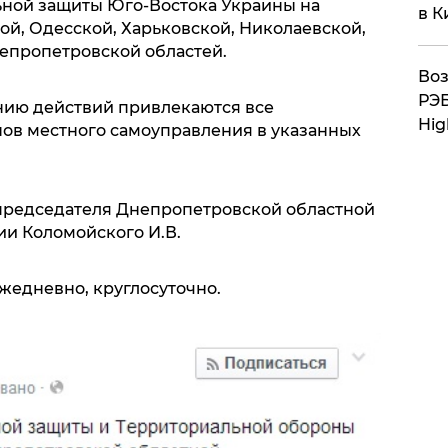
ьной защиты Юго-Востока Украины на
в К
ой, Одесской, Харьковской, Николаевской,
епропетровской областей.
Воз
РЭБ
нию действий привлекаются все
Hig
нов местного самоуправления в указанных
председателя Днепропетровской областной
и Коломойского И.В.
 ежедневно, круглосуточно.