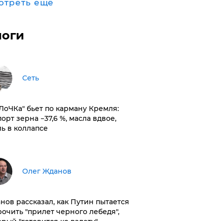
отреть ещё
логи
Сеть
оЛоЧКа" бьет по карману Кремля:
орт зерна −37,6 %, масла вдвое,
ль в коллапсе
Олег Жданов
нов рассказал, как Путин пытается
рочить "прилет черного лебедя",