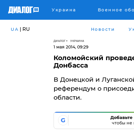
Украина
Военное об
| RU
UA
Новости
У
ДИАЛОГ
УКРАИНА
1 мая 2014, 09:29
Коломойский проведе
Донбасса
В Донецкой и Луганско
референдум о присоед
области.
Добавьте 
G
чтобы не 