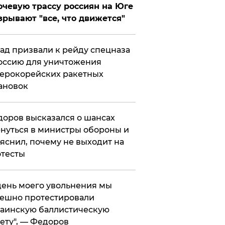
чевую трассу россиян на Юге
зрывают "все, что движется"
ад призвали к рейду спецназа
оссию для уничтожения
ерокорейских ракетных
ановок
оров высказался о шансах
нуться в министры обороны и
яснил, почему не выходит на
тесты
 день моего увольнения мы
ешно протестировали
аинскую баллистическую
ету", — Федоров