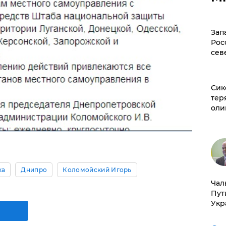
Зап
Рос
сев
Сик
тер
оли
ка
Днипро
Коломойский Игорь
Чал
Пут
Укр