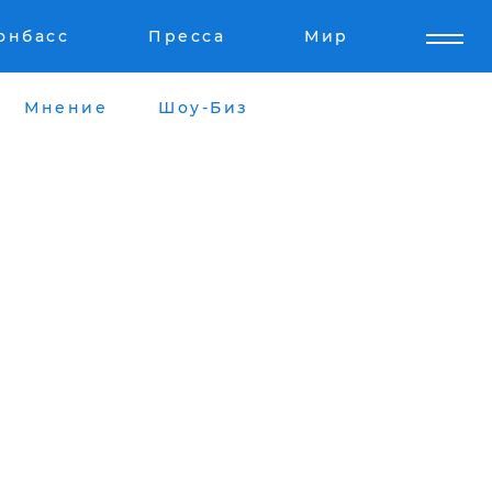
онбасс
Пресса
Мир
Мнение
Шоу-Биз