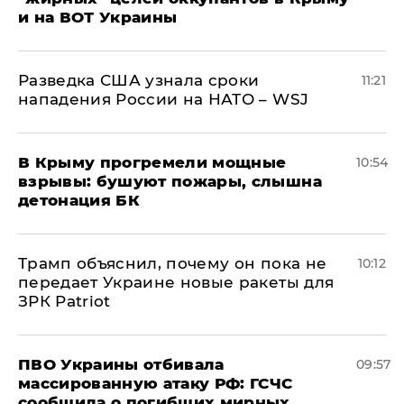
и на ВОТ Украины
Разведка США узнала сроки
11:21
нападения России на НАТО – WSJ
В Крыму прогремели мощные
10:54
взрывы: бушуют пожары, слышна
детонация БК
Трамп объяснил, почему он пока не
10:12
передает Украине новые ракеты для
ЗРК Patriot
ПВО Украины отбивала
09:57
массированную атаку РФ: ГСЧС
сообщила о погибших мирных