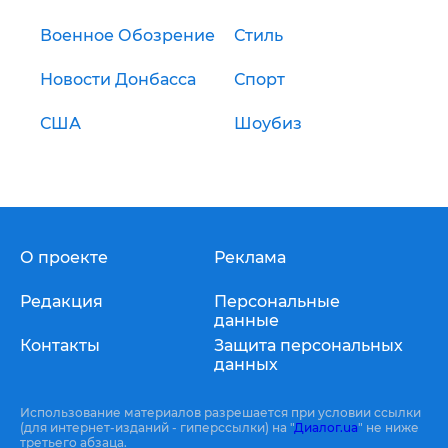
Военное Обозрение
Стиль
Новости Донбасса
Спорт
США
Шоубиз
О проекте
Реклама
Редакция
Персональные
данные
Контакты
Защита персональных
данных
Использование материалов разрешается при условии ссылки
(для интернет-изданий - гиперссылки) на "
Диалог.ua
" не ниже
третьего абзаца.