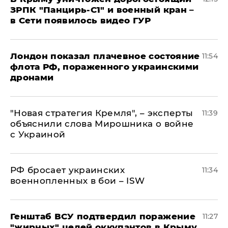
ЗРПК "Панцирь-С1" и военный кран –
в Сети появилось видео ГУР
Лондон показал плачевное состояние
11:54
флота РФ, пораженного украинскими
дронами
"Новая стратегия Кремля", – эксперты
11:39
объяснили слова Мирошника о войне
с Украиной
РФ бросает украинских
11:34
военнопленных в бои – ISW
Генштаб ВСУ подтвердил поражение
11:27
"жирных" целей оккупантов в Крыму