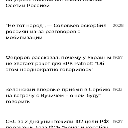
Осетии Россией
​"Не тот народ", — Соловьев оскорбил
20:28
россиян из-за разговоров о
мобилизации
Федоров рассказал, почему у Украины
19:57
не хватает ракет для ЗРК Patriot: "Об
этом неоднократно говорилось"
Зеленский впервые прибыл в Сербию
19:33
на встречу с Вучичем – о чем будут
говорить
СБС за 2 дня уничтожили 102 цели РФ:
19:27
поражены база ФСБ "Беня" и корабли