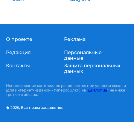
О проекте
Реклама
Редакция
Персональные
данные
Контакты
Защита персональных
данных
Использование материалов разрешается при условии ссылки
(для интернет-изданий - гиперссылки) на "
Диалог.ua
" не ниже
третьего абзаца.
� 2026,
Все права защищены.