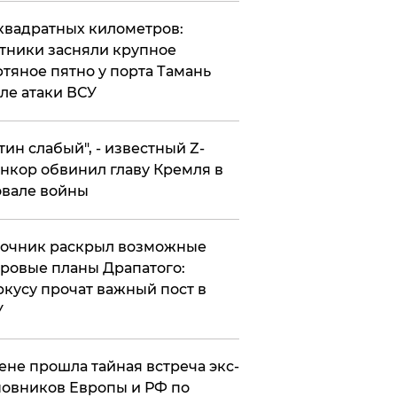
квадратных километров:
тники засняли крупное
тяное пятно у порта Тамань
ле атаки ВСУ
утин слабый", - известный Z-
нкор обвинил главу Кремля в
вале войны
точник раскрыл возможные
ровые планы Драпатого:
кусу прочат важный пост в
У
ене прошла тайная встреча экс-
овников Европы и РФ по