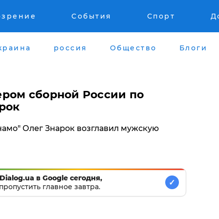
озрение
События
Спорт
Д
краина
россия
Общество
Блоги
ром сборной России по
арок
намо" Олег Знарок возглавил мужскую
Dialog.ua в Google сегодня,
✓
пропустить главное завтра.