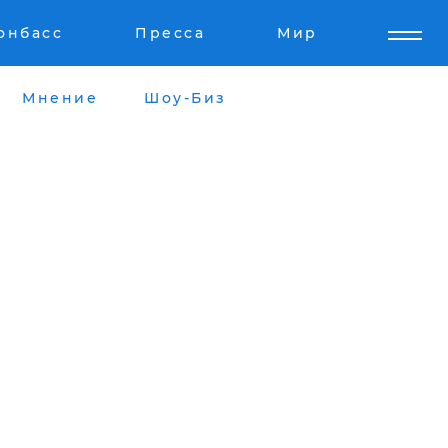
онбасс
Пресса
Мир
Мнение
Шоу-Биз