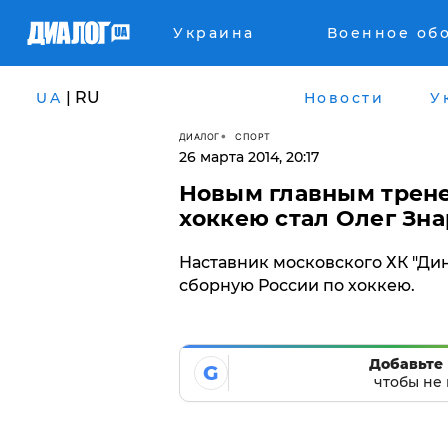
Украина
Военное об
| RU
UA
Новости
У
ДИАЛОГ
СПОРТ
26 марта 2014, 20:17
Новым главным трене
хоккею стал Олег Зн
Наставник московского ХК "Ди
сборную России по хоккею.
Добавьте 
G
чтобы не 