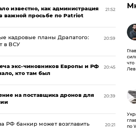
М
ало известно, как администрация
21:52
в важной просьбе по Patriot
ые кадровые планы Драпатого:
20:59
т в ВСУ
Гла
сил
что
реча экс-чиновников Европы и РФ
20:45
Лев
нало, кто там был
ение на поставщика дронов для
20:39
сии
​Ук
гла
ва РФ банкир может возглавить
20:21
по 