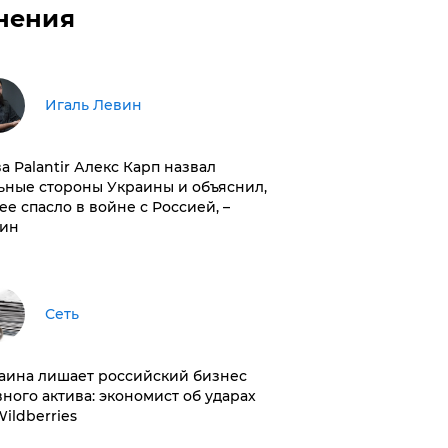
нения
Игаль Левин
ва Palantir Алекс Карп назвал
ьные стороны Украины и объяснил,
 ее спасло в войне с Россией, –
ин
Сеть
раина лишает российский бизнес
вного актива: экономист об ударах
Wildberries