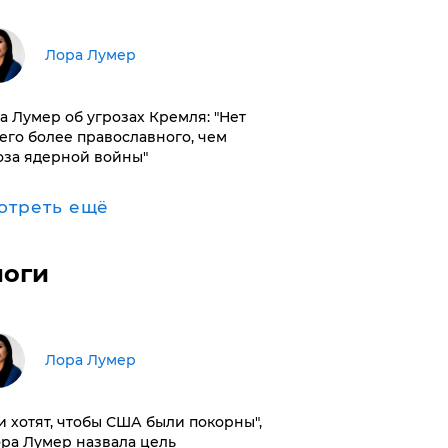
​Лора Лумер
а Лумер об угрозах Кремля: "Нет
его более православного, чем
оза ядерной войны"
отреть ещё
логи
​Лора Лумер
и хотят, чтобы США были покорны",
ора Лумер назвала цель