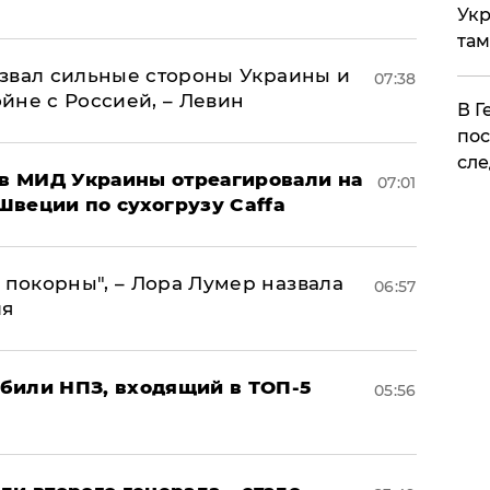
Укр
там
назвал сильные стороны Украины и
07:38
ойне с Россией, – Левин
​В 
пос
сле
 в МИД Украины отреагировали на
07:01
Швеции по сухогрузу Caffa
 покорны", – Лора Лумер назвала
06:57
ля
били НПЗ, входящий в ТОП-5
05:56