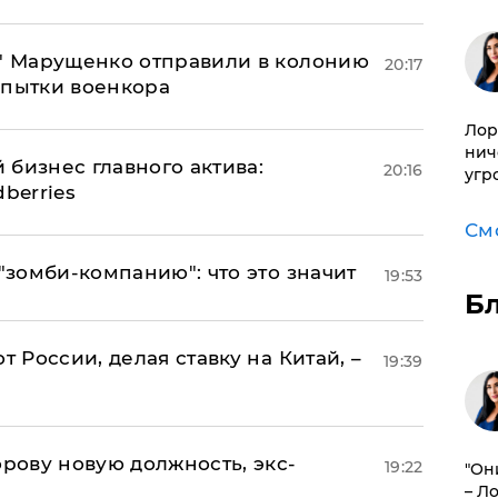
б" Марущенко отправили в колонию
20:17
 пытки военкора
Лор
нич
 бизнес главного актива:
20:16
угр
berries
См
 "зомби-компанию": что это значит
19:53
Б
т России, делая ставку на Китай, –
19:39
ову новую должность, экс-
19:22
"Он
– Л