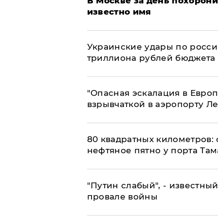
В Москве за день похорони
известно имя
Украинские удары по росс
триллиона рублей бюджета
"Опасная эскалация в Европ
взрывчаткой в аэропорту Л
80 квадратных километров:
нефтяное пятно у порта Там
​"Путин слабый", - известны
провале войны