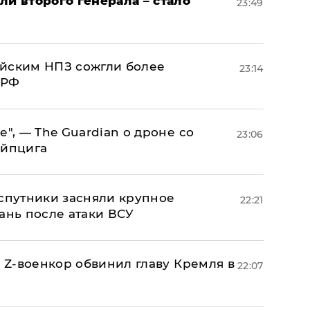
ли второго генерала – стало
23:49
ийским НПЗ сожгли более
23:14
 РФ
е", — The Guardian о дроне со
23:06
ейпцига
 спутники засняли крупное
22:21
ань после атаки ВСУ
й Z-военкор обвинил главу Кремля в
22:07