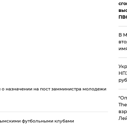
сго
выс
ПВ
В М
вто
им
Укр
НПЗ
ру
о назначении на пост замминистра молодежи
"Оп
The
взр
Ле
крымскими футбольными клубами