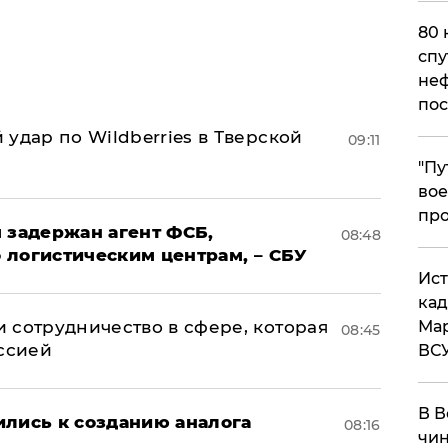
80 
спу
неф
пос
удар по Wildberries в Тверской
09:11
​"П
вое
про
 задержан агент ФСБ,
08:48
 логистическим центрам, – СБУ
​Ис
кад
 сотрудничество в сфере, которая
Мар
08:45
оссией
ВС
В В
ились к созданию аналога
08:16
чин