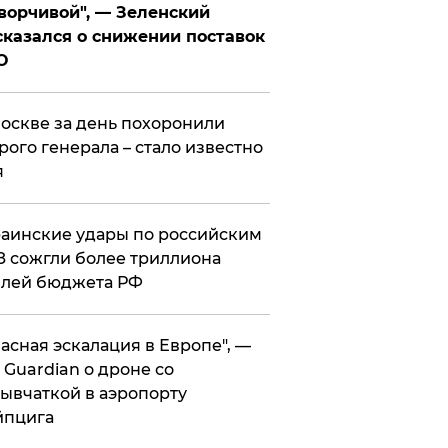
ворчивой", — Зеленский
казался о снижении поставок
О
оскве за день похоронили
рого генерала – стало известно
я
аинские удары по российским
 сожгли более триллиона
блей бюджета РФ
асная эскалация в Европе", —
 Guardian о дроне со
ывчаткой в аэропорту
йпцига