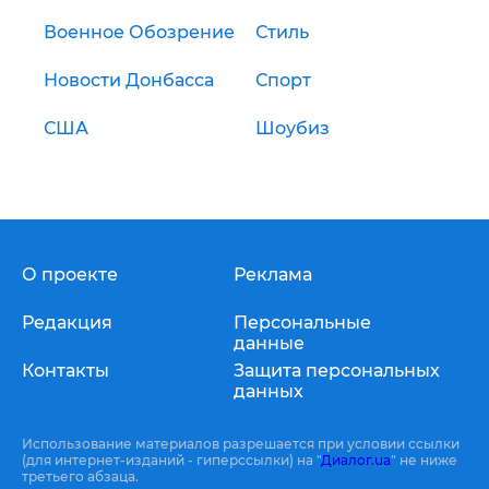
Военное Обозрение
Стиль
Новости Донбасса
Спорт
США
Шоубиз
О проекте
Реклама
Редакция
Персональные
данные
Контакты
Защита персональных
данных
Использование материалов разрешается при условии ссылки
(для интернет-изданий - гиперссылки) на "
Диалог.ua
" не ниже
третьего абзаца.