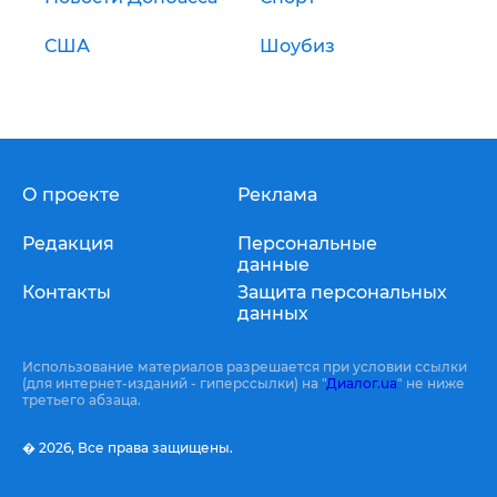
США
Шоубиз
О проекте
Реклама
Редакция
Персональные
данные
Контакты
Защита персональных
данных
Использование материалов разрешается при условии ссылки
(для интернет-изданий - гиперссылки) на "
Диалог.ua
" не ниже
третьего абзаца.
� 2026,
Все права защищены.