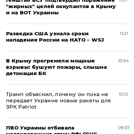
Генштаб ВСУ подтвердил поражение
11:27
"жирных" целей оккупантов в Крыму
и на ВОТ Украины
Разведка США узнала сроки
11:21
нападения России на НАТО – WSJ
В Крыму прогремели мощные
10:54
взрывы: бушуют пожары, слышна
детонация БК
Трамп объяснил, почему он пока не
10:12
передает Украине новые ракеты для
ЗРК Patriot
ПВО Украины отбивала
09:57