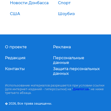
Новости Донбасса
Спорт
США
Шоубиз
О проекте
Реклама
Редакция
Персональные
данные
Контакты
Защита персональных
данных
Использование материалов разрешается при условии ссылки
(для интернет-изданий - гиперссылки) на "
Диалог.ua
" не ниже
третьего абзаца.
� 2026,
Все права защищены.