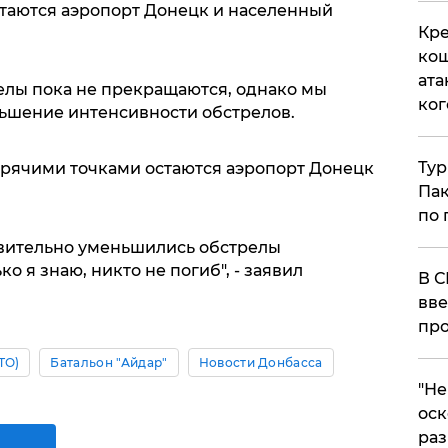
таются аэропорт Донецк и населенный
Кре
кош
ата
релы пока не прекращаются, однако мы
ког
ьшение интенсивности обстрелов.
Тур
рячими точками остаются аэропорт Донецк
Пак
по 
твительно уменьшились обстрелы
о я знаю, никто не погиб", - заявил
В С
вве
про
ТО)
Батальон "Айдар"
Новости Донбасса
​"Н
оск
раз