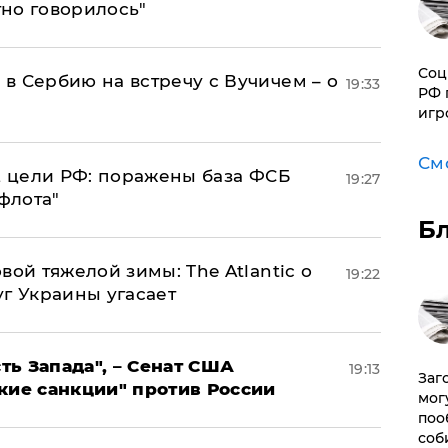
тно говорилось"
Соц
в Сербию на встречу с Вучичем – о
19:33
РФ 
игр
См
2 цели РФ: поражены база ФСБ
19:27
флота"
Б
вой тяжелой зимы: The Atlantic о
19:22
г Украины угасает
ь Запада", – Сенат США
19:13
Заг
кие санкции" против России
мог
поо
соб