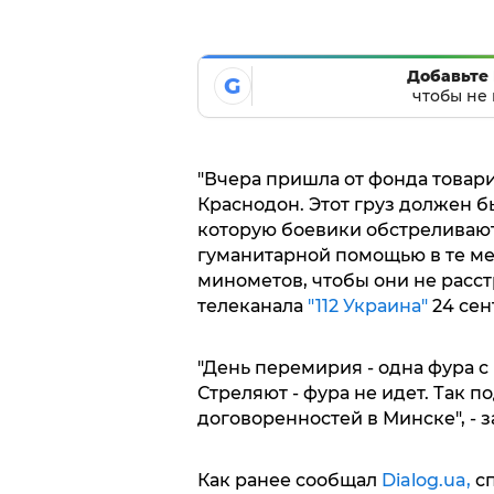
Добавьте 
G
чтобы не 
"Вчера пришла от фонда товар
Краснодон. Этот груз должен бы
которую боевики обстреливают
гуманитарной помощью в те мес
минометов, чтобы они не расст
телеканала
"112 Украина"
24 сен
"День перемирия - одна фура с
Стреляют - фура не идет. Так
договоренностей в Минске", - 
Как ранее сообщал
Dialog.ua,
сп