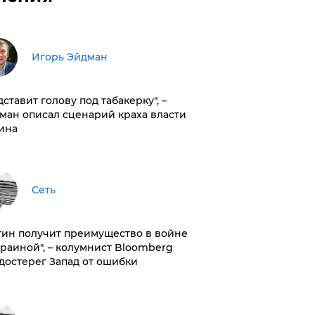
Игорь Эйдман
дставит голову под табакерку", –
ман описал сценарий краха власти
ина
Сеть
тин получит преимущество в войне
краиной", – колумнист Bloomberg
достерег Запад от ошибки