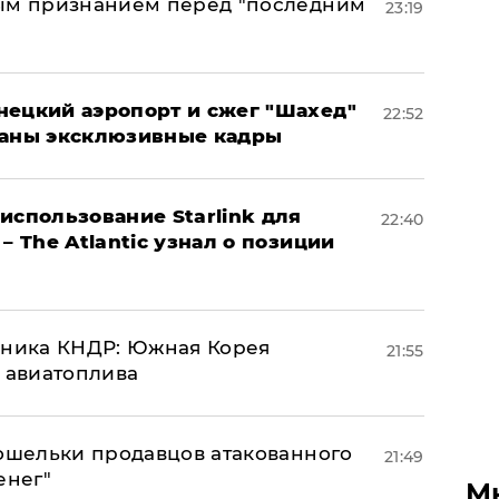
ным признанием перед "последним
23:19
нецкий аэропорт и сжег "Шахед"
22:52
ваны эксклюзивные кадры
использование Starlink для
22:40
– The Atlantic узнал о позиции
юзника КНДР: Южная Корея
21:55
н авиатоплива
кошельки продавцов атакованного
21:49
енег"
М