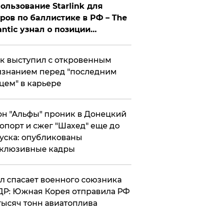
ользование Starlink для
ров по баллистике в РФ – The
antic узнал о позиции
знесмена
к выступил с откровенным
знанием перед "последним
цем" в карьере
н "Альфы" проник в Донецкий
опорт и сжег "Шахед" еще до
уска: опубликованы
склюзивные кадры
ул спасает военного союзника
Р: Южная Корея отправила РФ
тысяч тонн авиатоплива