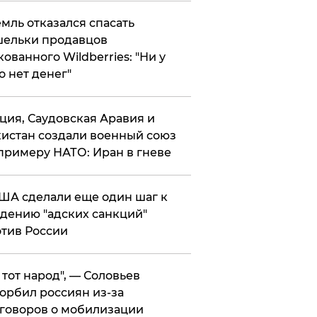
мль отказался спасать
ельки продавцов
кованного Wildberries: "Ни у
о нет денег"
ция, Саудовская Аравия и
истан создали военный союз
примеру НАТО: Иран в гневе
ША сделали еще один шаг к
дению "адских санкций"
тив России
е тот народ", — Соловьев
орбил россиян из-за
говоров о мобилизации