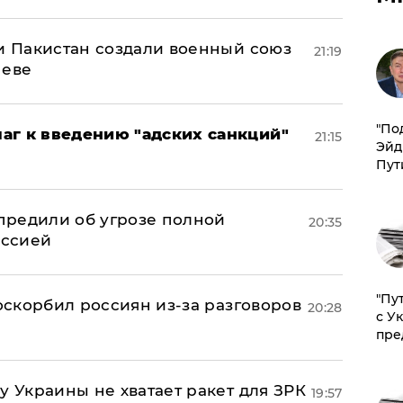
 и Пакистан создали военный союз
21:19
неве
​"По
аг к введению "адских санкций"
21:15
Эйд
Пут
предили об угрозе полной
20:35
оссией
"Пу
 оскорбил россиян из-за разговоров
20:28
с У
пре
у Украины не хватает ракет для ЗРК
19:57