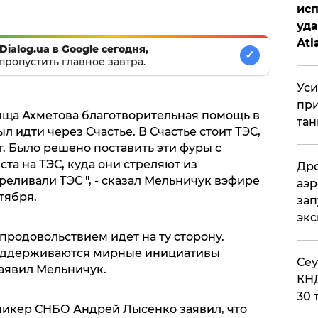
исп
уда
Atl
Dialog.ua в Google сегодня,
✓
би
пропустить главное завтра.
Уси
при
ища Ахметова благотворительная помощь в
тан
л идти через Счастье. В Счастье стоит ТЭС,
. Было решено поставить эти фуры с
та на ТЭС, куда они стреляют из
Дро
реливали ТЭС ", - сказал Мельничук вэфире
аэр
тября.
зап
эк
 продовольствием идет на ту сторону.
 поддерживаются мирные инициативы
​Се
заявил Мельничук.
КНД
30 
икер СНБО Андрей Лысенко заявил, что