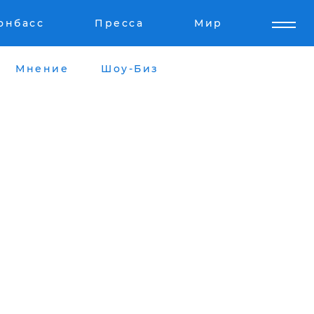
онбасс
Пресса
Мир
Мнение
Шоу-Биз