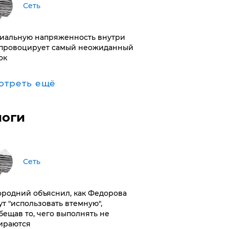
Сеть
иальную напряженность внутри
провоцирует самый неожиданный
ок
отреть ещё
логи
Сеть
ородний объяснил, как Федорова
ут "использовать втемную",
бещав то, чего выполнять не
ираются