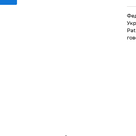
Фед
Укр
Pat
гов