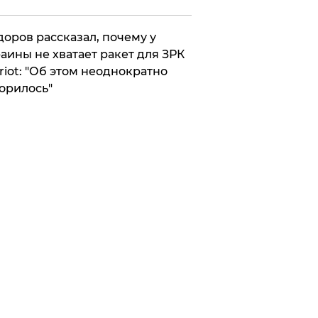
оров рассказал, почему у
аины не хватает ракет для ЗРК
riot: "Об этом неоднократно
орилось"