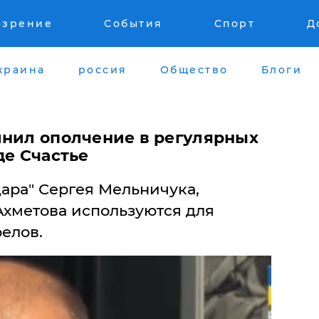
озрение
События
Спорт
Д
краина
россия
Общество
Блоги
инил ополчение в регулярных
де Счастье
ара" Сергея Мельничука,
хметова используются для
елов.