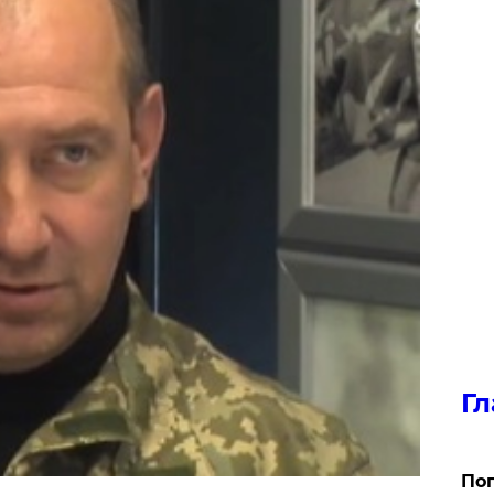
Гл
Поп