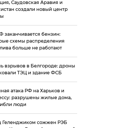
ция, Саудовская Аравия и
истан создали новый центр
лы
РФ заканчивается бензин:
рые схемы распределения
лива больше не работают
чь взрывов в Белгороде: дроны
ковали ТЭЦ и здание ФСБ
чная атака РФ на Харьков и
ссу: разрушены жилые дома,
ибли люди
д Геленджиком сожжен РЭБ