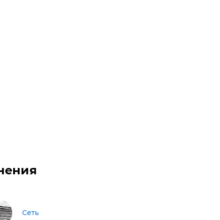
нения
Сеть