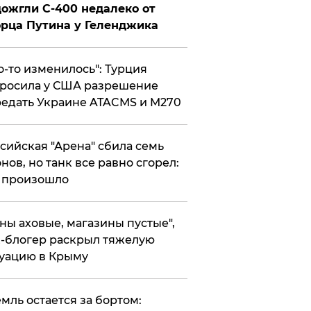
ожгли С-400 недалеко от
рца Путина у Геленджика
то-то изменилось": Турция
росила у США разрешение
едать Украине ATACMS и M270
ссийская "Арена" сбила семь
нов, но танк все равно сгорел:
 произошло
ены аховые, магазины пустые",
-блогер раскрыл тяжелую
уацию в Крыму
емль остается за бортом: