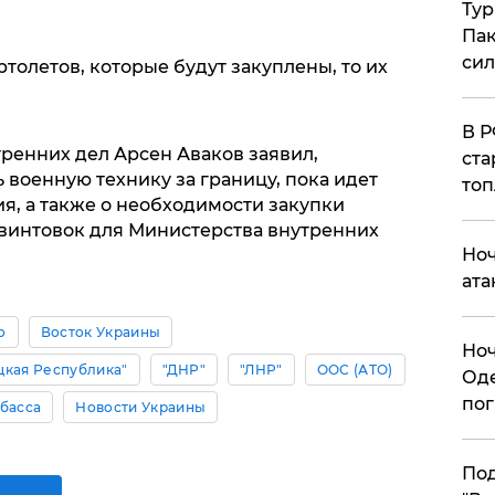
Тур
Пак
си
ртолетов, которые будут закуплены, то их
​В 
ренних дел Арсен Аваков заявил,
ста
ь военную технику за границу, пока идет
топ
я, а также о необходимости закупки
винтовок для Министерства внутренних
​Но
ата
о
Восток Украины
​Но
цкая Республика"
"ДНР"
"ЛНР"
ООС (АТО)
Оде
пог
басса
Новости Украины
По