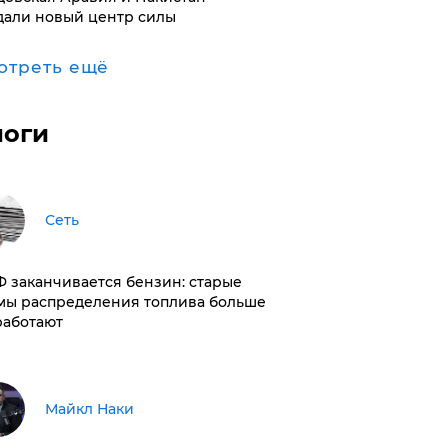
дали новый центр силы
отреть ещё
логи
Сеть
РФ заканчивается бензин: старые
мы распределения топлива больше
работают
Майкл Наки