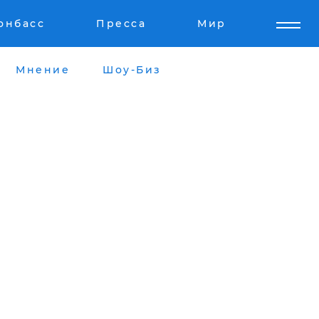
онбасс
Пресса
Мир
Мнение
Шоу-Биз