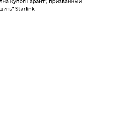
лна Купол Гарант", призванный
шить" Starlink