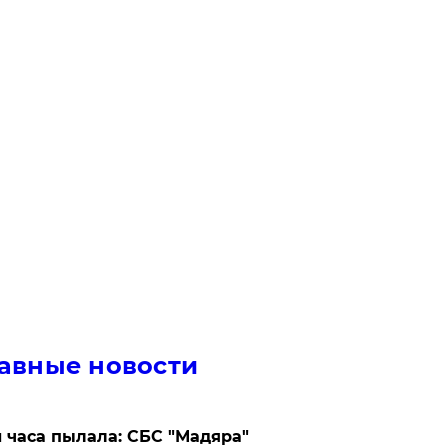
авные новости
 часа пылала: СБС "Мадяра"