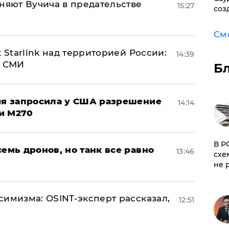
няют Вучича в предательстве
15:27
соз
См
 Starlink над территорией России:
14:39
- СМИ
Б
ция запросила у США разрешение
14:14
и M270
​В 
семь дронов, но танк все равно
13:46
схе
не 
симизма: OSINT-эксперт рассказал,
12:51