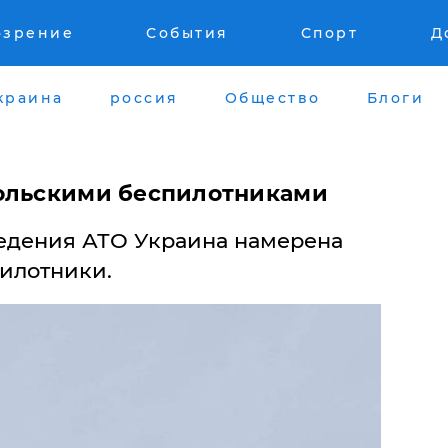
озрение
События
Спорт
Д
краина
россия
Общество
Блоги
польскими беспилотниками
дения АТО ​Украина намерена
пилотники.