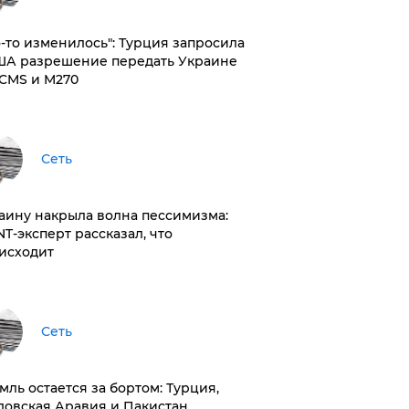
то-то изменилось": Турция запросила
ША разрешение передать Украине
CMS и M270
Сеть
раину накрыла волна пессимизма:
NT-эксперт рассказал, что
исходит
Сеть
емль остается за бортом: Турция,
довская Аравия и Пакистан