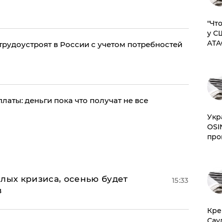
​"Ч
у С
ATA
трудоустроят в России с учетом потребностей
аты: деньги пока что получат не все
​Ук
OSI
про
лых кризиса, осенью будет
15:33
в
​Кр
Сау