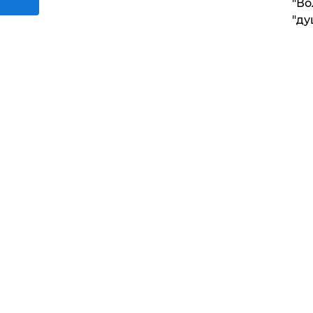
"Во
"ду