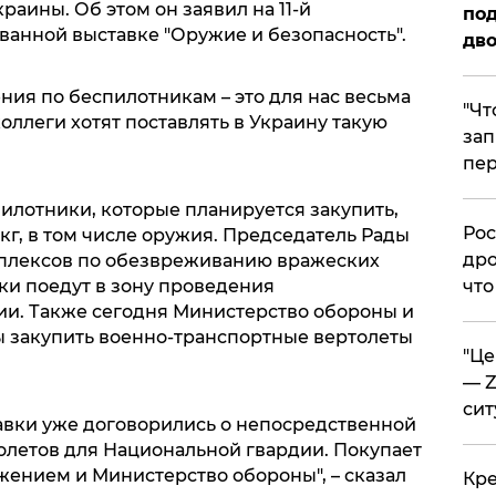
раины. Об этом он заявил на 11-й
под
анной выставке "Оружие и безопасность".
дво
ия по беспилотникам – это для нас весьма
​"Ч
оллеги хотят поставлять в Украину такую
зап
пер
спилотники, которые планируется закупить,
​Ро
 кг, в том числе оружия. Председатель Рады
дро
мплексов по обезвреживанию вражеских
ки поедут в зону проведения
что
и. Также сегодня Министерство обороны и
 закупить военно-транспортные вертолеты
​"Ц
— Z
сит
авки уже договорились о непосредственной
олетов для Национальной гвардии. Покупает
жением и Министерство обороны", – сказал
​Кр