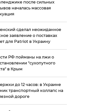
еленджике после сильных
ывов началась массовая
куация
енский сделал неожиданное
ное заявление о поставках
ет для Patriot в Украину
сти РФ пойманы на лжи о
становлении "сухопутного
та" в Крым
ержки до 12 часов: в Украине
ник транспортный коллапс на
езной дороге