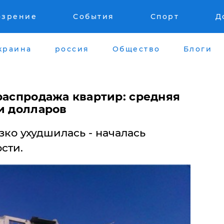
озрение
События
Спорт
Д
краина
россия
Общество
Блоги
распродажа квартир: средняя
и долларов
зко ухудшилась - началась
сти.