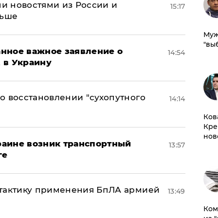
и новостями из России и
15:17
льше
Муж
"вы
нное важное заявление о
14:54
t в Украину
о восстановлении "сухопутного
14:14
Ков
Кре
нов
краине возник транспортный
13:57
ге
 тактику применения БпЛА армией
13:49
Ком