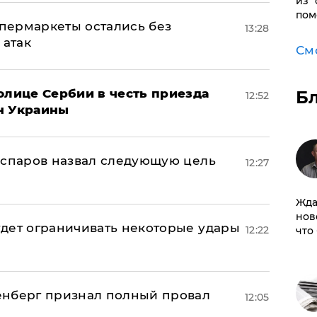
из 
пом
пермаркеты остались без
13:28
 атак
См
олице Сербии в честь приезда
Б
12:52
н Украины
аспаров назвал следующую цель
12:27
Жда
нов
дет ограничивать некоторые удары
12:22
что
енберг признал полный провал
12:05