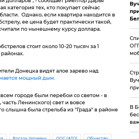
ячи долларов", - сообщает риелтор Дарья
Вуч
я категория тех, кто покупает сейчас
при
бласти. Однако, если квартира находится в
Бе
стрелу, ее цена будет практически такой,
ресчитали по нынешнему курсу доллара.
Спи
ОГП
стрелов стоит около 10-20 тысяч за 1
моб
 районах.
жители Донецка видят алое зарево над
Стр
мается мощный дым.
Вуч
при
 всем городе были перебои со светом - в
 часть Ленинского) свет и вовсе
В Б
го слышна была стрельба из "Града" в районе
бес
важ
ка
Восток Украины
ООС (АТО)
Общество