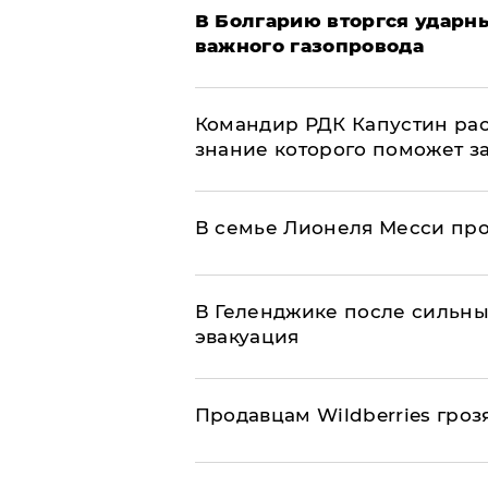
В Болгарию вторгся ударн
важного газопровода
Командир РДК Капустин рас
знание которого поможет з
В семье Лионеля Месси пр
В Геленджике после сильны
эвакуация
Продавцам Wildberries гроз