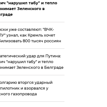
ич "нарушил табу" и тепло
нимает Зеленского в
лграде
ски уже составляют: "ВЧК-
У" узнал, как Кремль хочет
илизовать 800 тысяч россиян
атегический удар для Путина:
ич "нарушил табу" и тепло
нимает Зеленского в Белграде
олгарию вторгся ударный
пилотник и взорвался у
ного газопровода