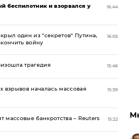
ый беспилотник и взорвался у
16:44
крыл один из "секретов" Путина,
16:05
акончить войну
оизошла трагедия
15:46
х взрывов началась массовая
15:39
М
ят массовые банкротства – Reuters
15:22