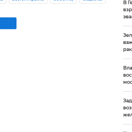
В Г
взр
эва
Зел
важ
рак
Вла
вос
мос
Зад
воз
жел