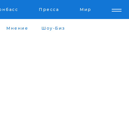
онбасс
Пресса
Мир
Мнение
Шоу-Биз