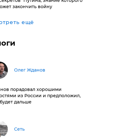
"секретов" Путина, знание которого
ожет закончить войну
отреть ещё
логи
Олег Жданов
нов порадовал хорошими
остями из России и предположил,
 будет дальше
Сеть