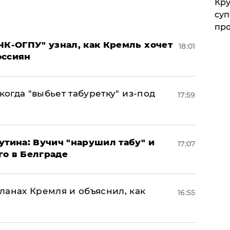
Кр
суп
про
ЧК-ОГПУ" узнал, как Кремль хочет
18:01
оссиян
когда "выбьет табуретку" из-под
17:59
утина: Вучич "нарушил табу" и
17:07
го в Белграде
ланах Кремля и объяснил, как
16:55