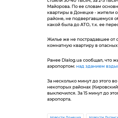
стоили 30-40 тысяч, за 2-3 тыс
Майорова. По ее словам основна
квартиры в Донецке - жители о
районе, не подвергавшемуся об
какой была до АТО, т.к. ее пе
Жилье же не пострадавшее от об
комнатную квартиру в опасных
Ранее Dialog.ua сообщал, что 
аэропортом:
над зданием взды
За несколько минут до этого во
некоторых районах (Кировский,
выключился. За 15 минут до это
аэропорта.
Новости Донецка
Новости Луганс