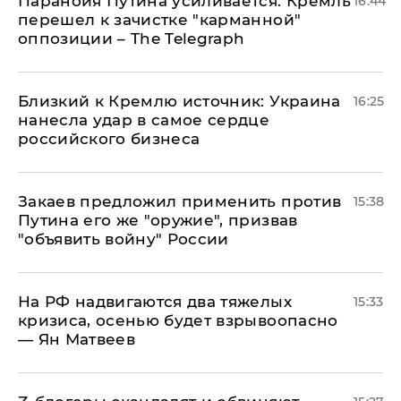
Паранойя Путина усиливается: Кремль
16:44
перешел к зачистке "карманной"
оппозиции – The Telegraph
Близкий к Кремлю источник: Украина
16:25
нанесла удар в самое сердце
российского бизнеса
Закаев предложил применить против
15:38
Путина его же "оружие", призвав
"объявить войну" России
На РФ надвигаются два тяжелых
15:33
кризиса, осенью будет взрывоопасно
— Ян Матвеев