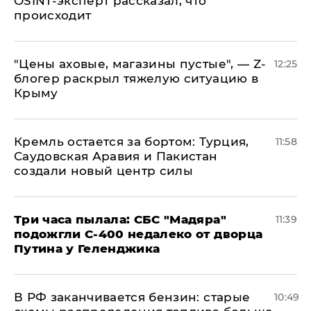
OSINT-эксперт рассказал, что
происходит
​"Цены аховые, магазины пустые", — Z-
12:25
блогер раскрыл тяжелую ситуацию в
Крыму
​Кремль остается за бортом: Турция,
11:58
Саудовская Аравия и Пакистан
создали новый центр силы
Три часа пылала: СБС "Мадяра"
11:39
подожгли С-400 недалеко от дворца
Путина у Геленджика
​В РФ заканчивается бензин: старые
10:49