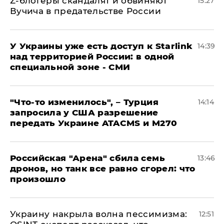
Z-блогеры скандалят и обвиняют
15:27
Вучича в предательстве России
У Украины уже есть доступ к Starlink
14:39
над территорией России: в одной
специальной зоне - СМИ
​"Что-то изменилось", – Турция
14:14
запросила у США разрешение
передать Украине ATACMS и M270
​Российская "Арена" сбила семь
13:46
дронов, но танк все равно сгорел: что
произошло
​Украину накрыла волна пессимизма:
12:51