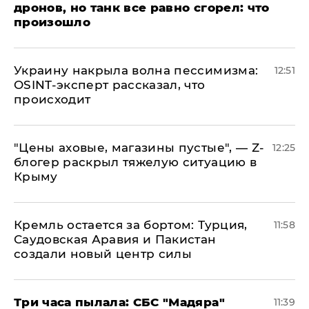
дронов, но танк все равно сгорел: что
произошло
​Украину накрыла волна пессимизма:
12:51
OSINT-эксперт рассказал, что
происходит
​"Цены аховые, магазины пустые", — Z-
12:25
блогер раскрыл тяжелую ситуацию в
Крыму
​Кремль остается за бортом: Турция,
11:58
Саудовская Аравия и Пакистан
создали новый центр силы
Три часа пылала: СБС "Мадяра"
11:39