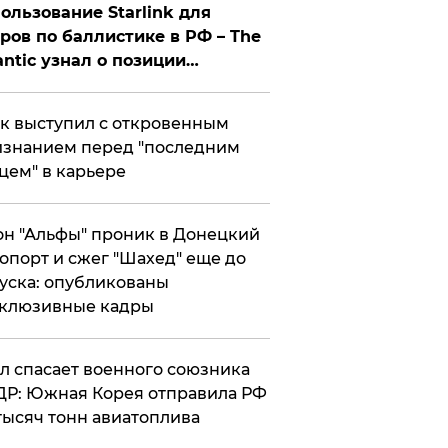
ользование Starlink для
ров по баллистике в РФ – The
antic узнал о позиции
знесмена
к выступил с откровенным
знанием перед "последним
цем" в карьере
н "Альфы" проник в Донецкий
опорт и сжег "Шахед" еще до
уска: опубликованы
склюзивные кадры
ул спасает военного союзника
Р: Южная Корея отправила РФ
тысяч тонн авиатоплива