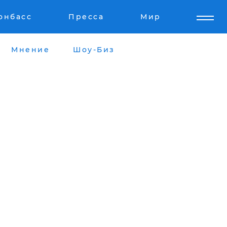
онбасс
Пресса
Мир
Мнение
Шоу-Биз