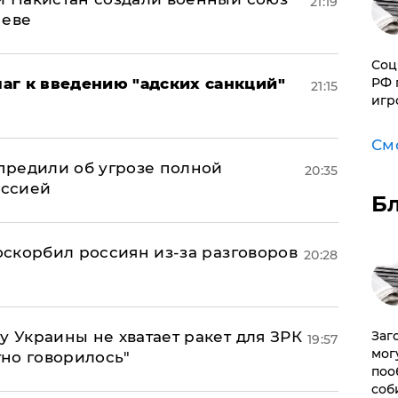
21:19
неве
Соц
аг к введению "адских санкций"
РФ 
21:15
игр
См
предили об угрозе полной
20:35
оссией
Б
 оскорбил россиян из-за разговоров
20:28
у Украины не хватает ракет для ЗРК
Заг
19:57
мог
тно говорилось"
поо
соб