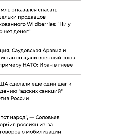
мль отказался спасать
ельки продавцов
кованного Wildberries: "Ни у
о нет денег"
ция, Саудовская Аравия и
истан создали военный союз
примеру НАТО: Иран в гневе
ША сделали еще один шаг к
дению "адских санкций"
тив России
е тот народ", — Соловьев
орбил россиян из-за
говоров о мобилизации