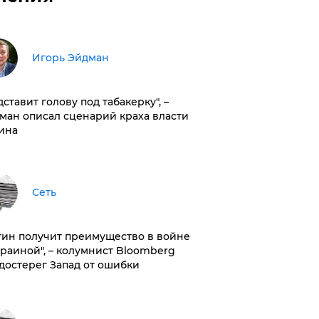
Игорь Эйдман
дставит голову под табакерку", –
ман описал сценарий краха власти
ина
Сеть
тин получит преимущество в войне
краиной", – колумнист Bloomberg
достерег Запад от ошибки