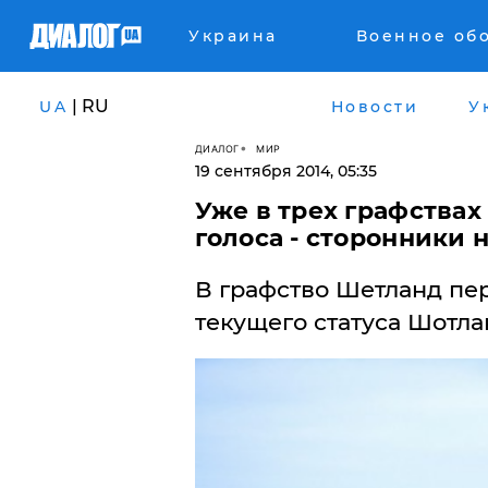
Украина
Военное об
| RU
UA
Новости
У
ДИАЛОГ
МИР
19 сентября 2014, 05:35
Уже в трех графства
голоса - сторонники
В ​графство Шетланд пе
текущего статуса Шотла