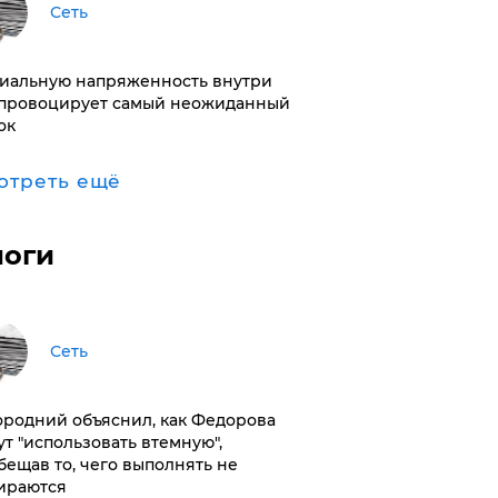
Сеть
иальную напряженность внутри
провоцирует самый неожиданный
ок
отреть ещё
логи
Сеть
ородний объяснил, как Федорова
ут "использовать втемную",
бещав то, чего выполнять не
ираются