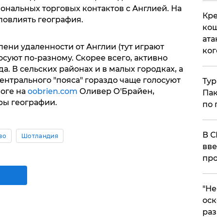
ональных торговых контактов с Англией. На
Кре
повлиять география.
кош
ата
пени удаленности от Англии (тут играют
ког
осуют по-разному. Скорее всего, активно
а. В сельских районах и в малых городках, а
ентрального "пояса" гораздо чаще голосуют
Тур
логе на
oobrien.com
Оливер О'Брайен,
Пак
ры географии.
по 
В С
во
Шотландия
вве
про
​"Н
оск
раз