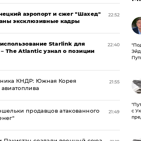
нецкий аэропорт и сжег "Шахед"
22:52
ваны эксклюзивные кадры
использование Starlink для
22:40
​"По
– The Atlantic узнал о позиции
Эйд
Пут
юзника КНДР: Южная Корея
21:55
н авиатоплива
"Пу
кошельки продавцов атакованного
с У
21:49
пре
енег"
 и Пакистан создали военный союз