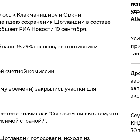
исп
уда
лось к Клакманнширу и Оркни,
Atl
 идею сохранения Шотландии в составе
би
общает РИА Новости 19 сентября.
Уси
при
рали 36,29% голосов, ее противники —
тан
ой счетной комиссии.
Дро
аэр
зап
кому времени) закрылись участки для
эк
тене значилось "Согласны ли вы с тем, что
​Се
симой страной?".
КНД
30 
Шотландии голосовали, исходя из