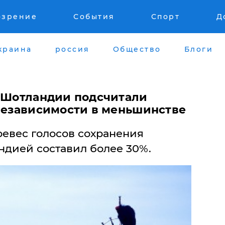
озрение
События
Спорт
Д
краина
россия
Общество
Блоги
х Шотландии подсчитали
 независимости в меньшинстве
ревес голосов сохранения
ндией составил более 30%.