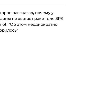
оров рассказал, почему у
аины не хватает ракет для ЗРК
riot: "Об этом неоднократно
орилось"