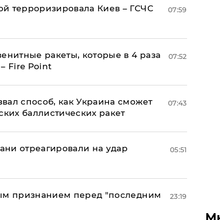
й терроризировала Киев – ГСЧС
07:59
енитные ракеты, которые в 4 раза
07:52
 Fire Point
вал способ, как Украина сможет
07:43
ских баллистических ракет
рани отреагировали на удар
05:51
ным признанием перед "последним
23:19
М