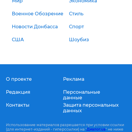
Мир
Экономика
Военное Обозрение
Стиль
Новости Донбасса
Спорт
США
Шоубиз
О проекте
Реклама
Редакция
Персональные
данные
Контакты
Защита персональных
данных
Использование материалов разрешается при условии ссылки
(для интернет-изданий - гиперссылки) на "
Диалог.ua
" не ниже