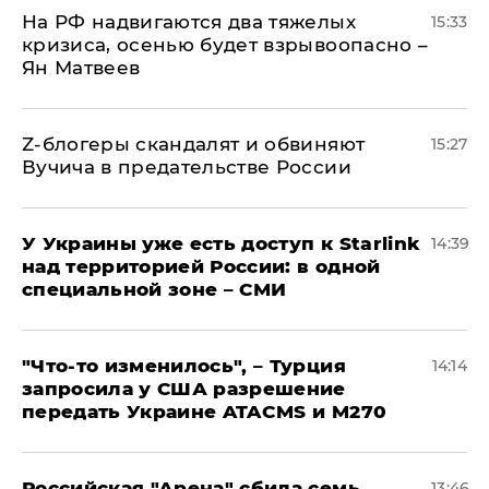
На РФ надвигаются два тяжелых
15:33
кризиса, осенью будет взрывоопасно –
Ян Матвеев
Z-блогеры скандалят и обвиняют
15:27
Вучича в предательстве России
У Украины уже есть доступ к Starlink
14:39
над территорией России: в одной
специальной зоне – СМИ
​"Что-то изменилось", – Турция
14:14
запросила у США разрешение
передать Украине ATACMS и M270
​Российская "Арена" сбила семь
13:46