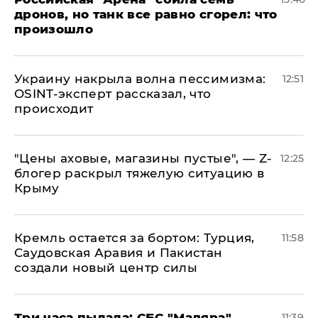
дронов, но танк все равно сгорел: что
произошло
​Украину накрыла волна пессимизма:
12:51
OSINT-эксперт рассказал, что
происходит
​"Цены аховые, магазины пустые", — Z-
12:25
блогер раскрыл тяжелую ситуацию в
Крыму
​Кремль остается за бортом: Турция,
11:58
Саудовская Аравия и Пакистан
создали новый центр силы
Три часа пылала: СБС "Мадяра"
11:39