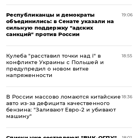
Республиканцы и демократы
19:06
объединились: в Сенате указали на
сильную поддержку "адских
санкций" против России
Кулеба "расставил точки над і" в
18:55
конфликте Украины с Польшей и
предупредил о новом витке
напряженности
В России массово ломаются китайские
18:36
авто из-за дефицита качественного
бензина: "Заливают Евро-2 и убивают
машину"
Списки уже составляют: "ВЧК-ОГПУ"
18:01