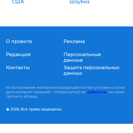
США
Шоубиз
О проекте
Реклама
Редакция
Персональные
данные
Контакты
Защита персональных
данных
Использование материалов разрешается при условии ссылки
(для интернет-изданий - гиперссылки) на "
Диалог.ua
" не ниже
третьего абзаца.
� 2026,
Все права защищены.