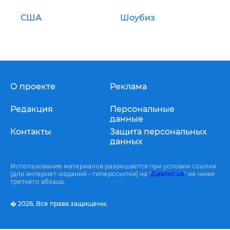
США
Шоубиз
О проекте
Реклама
Редакция
Персональные
данные
Контакты
Защита персональных
данных
Использование материалов разрешается при условии ссылки
(для интернет-изданий - гиперссылки) на "
Диалог.ua
" не ниже
третьего абзаца.
� 2026,
Все права защищены.