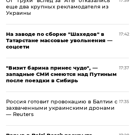
От "Трухи" вслед за "АТБ" отказались
17:59
еще два крупных рекламодателя из
Украины
На заводе по сборке "Шахедов" в
17:42
Татарстане массовые увольнения —
соцсети
"Визит барина принес чудо", —
17:37
западные СМИ смеются над Путиным
после поездки в Сибирь
​Россия готовит провокацию в Балтии с
17:35
захваченными украинскими дронами
— Reuters