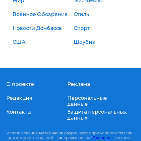
Мир
Экономика
Военное Обозрение
Стиль
Новости Донбасса
Спорт
США
Шоубиз
О проекте
Реклама
Редакция
Персональные
данные
Контакты
Защита персональных
данных
Использование материалов разрешается при условии ссылки
(для интернет-изданий - гиперссылки) на "
Диалог.ua
" не ниже