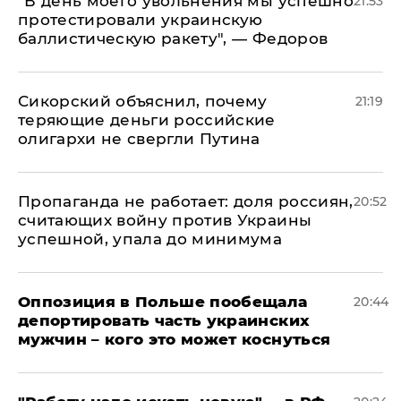
​"В день моего увольнения мы успешно
21:53
протестировали украинскую
баллистическую ракету", — Федоров
Сикорский объяснил, почему
21:19
теряющие деньги российские
олигархи не свергли Путина
​Пропаганда не работает: доля россиян,
20:52
считающих войну против Украины
успешной, упала до минимума
Оппозиция в Польше пообещала
20:44
депортировать часть украинских
мужчин – кого это может коснуться