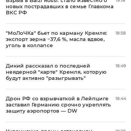
Взрыв в Balzi Rossi: стало известно о
19:16
новых пострадавших в семье Главкома
ВКС РФ
​"МоЛоЧКа" бьет по карману Кремля:
18:58
экспорт зерна −37,6 %, масла вдвое,
уголь в коллапсе
Дикий рассказал о последней
18:49
неядерной "карте" Кремля, которую
будут активно "разыгрывать"
​Дрон РФ со взрывчаткой в Лейпциге
18:44
заставил Германию срочно укреплять
защиту аэропортов — DW