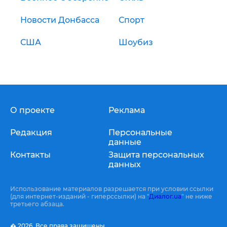
Новости Донбасса
Спорт
США
Шоубиз
О проекте
Реклама
Редакция
Персональные
данные
Контакты
Защита персональных
данных
Использование материалов разрешается при условии ссылки
(для интернет-изданий - гиперссылки) на "
Диалог.ua
" не ниже
третьего абзаца.
� 2026,
Все права защищены.