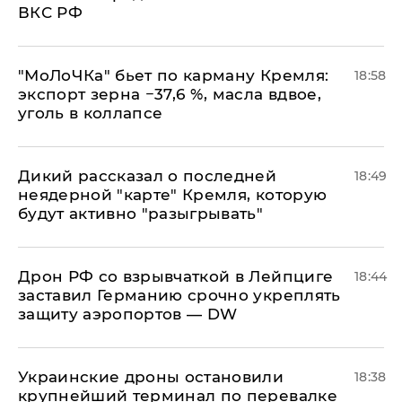
ВКС РФ
​"МоЛоЧКа" бьет по карману Кремля:
18:58
экспорт зерна −37,6 %, масла вдвое,
уголь в коллапсе
Дикий рассказал о последней
18:49
неядерной "карте" Кремля, которую
будут активно "разыгрывать"
​Дрон РФ со взрывчаткой в Лейпциге
18:44
заставил Германию срочно укреплять
защиту аэропортов — DW
Украинские дроны остановили
18:38
крупнейший терминал по перевалке