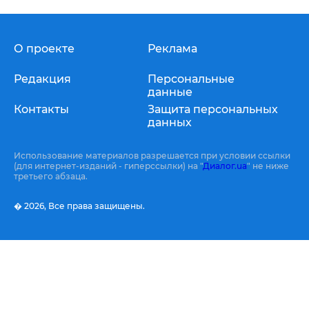
О проекте
Реклама
Редакция
Персональные
данные
Контакты
Защита персональных
данных
Использование материалов разрешается при условии ссылки
(для интернет-изданий - гиперссылки) на "
Диалог.ua
" не ниже
третьего абзаца.
� 2026,
Все права защищены.