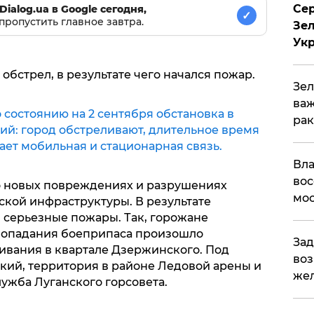
Сер
Dialog.ua в Google сегодня,
✓
пропустить главное завтра.
Зел
Ук
обстрел, в результате чего начался пожар.
Зел
важ
 состоянию на 2 сентября обстановка в
рак
ий: город обстреливают, длительное время
отает мобильная и стационарная связь.
Вла
вос
 новых повреждениях и разрушениях
мос
ской инфраструктуры. В результате
 серьезные пожары. Так, горожане
 попадания боеприпаса произошло
Зад
ивания в квартале Дзержинского. Под
воз
ский, территория в районе Ледовой арены и
жел
ужба Луганского горсовета.