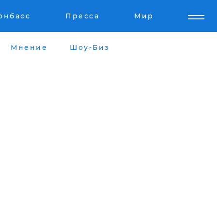
онбасс
Пресса
Мир
Мнение
Шоу-Биз