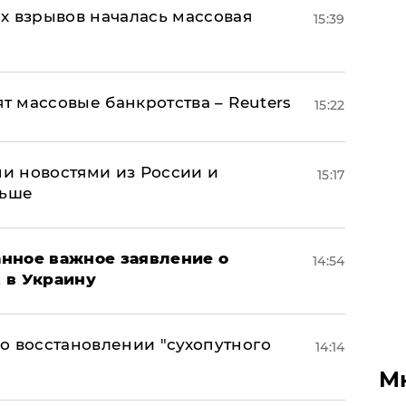
х взрывов началась массовая
15:39
ят массовые банкротства – Reuters
15:22
и новостями из России и
15:17
льше
нное важное заявление о
14:54
t в Украину
о восстановлении "сухопутного
14:14
М