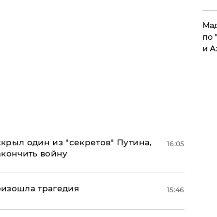
Мад
по 
и А
крыл один из "секретов" Путина,
16:05
акончить войну
оизошла трагедия
15:46