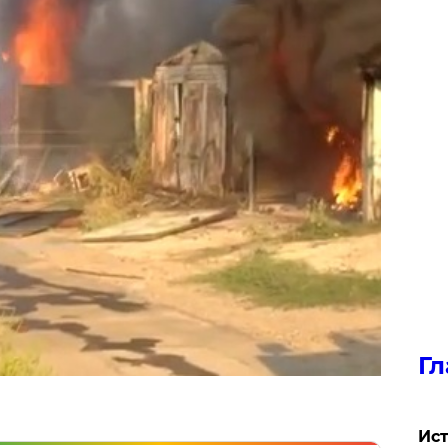
Гл
Ист