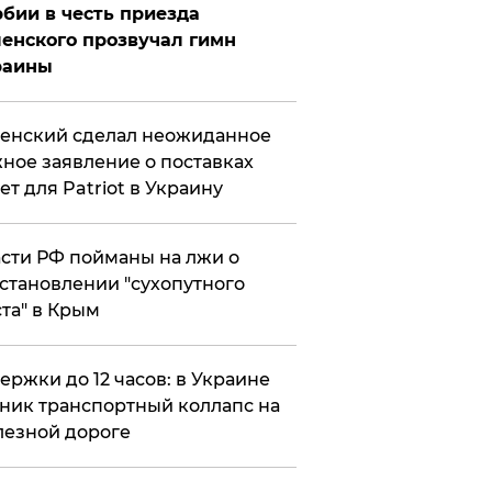
бии в честь приезда
енского прозвучал гимн
раины
енский сделал неожиданное
ное заявление о поставках
ет для Patriot в Украину
сти РФ пойманы на лжи о
становлении "сухопутного
та" в Крым
ержки до 12 часов: в Украине
ник транспортный коллапс на
езной дороге