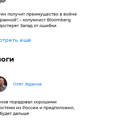
тин получит преимущество в войне
краиной", – колумнист Bloomberg
достерег Запад от ошибки
отреть ещё
логи
Олег Жданов
нов порадовал хорошими
остями из России и предположил,
 будет дальше