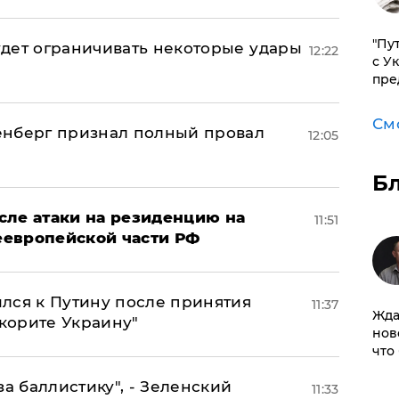
"Пу
дет ограничивать некоторые удары
12:22
с У
пре
См
енберг признал полный провал
12:05
Б
сле атаки на резиденцию на
11:51
неевропейской части РФ
лся к Путину после принятия
11:37
Жда
окорите Украину"
нов
что
за баллистику", - Зеленский
11:33