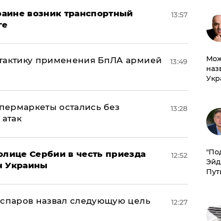
краине возник транспортный
13:57
ге
Мож
 тактику применения БпЛА армией
13:49
наз
Укр
пермаркеты остались без
13:28
 атак
​"По
олице Сербии в честь приезда
12:52
Эйд
н Украины
Пут
аспаров назвал следующую цель
12:27