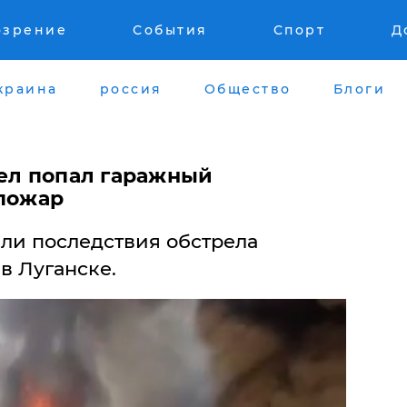
озрение
События
Спорт
Д
краина
россия
Общество
Блоги
рел попал гаражный
 пожар
ли последствия обстрела
в Луганске.