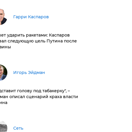
Гарри Каспаров
ет ударить ракетами: Каспаров
вал следующую цель Путина после
аины
Игорь Эйдман
дставит голову под табакерку", –
ман описал сценарий краха власти
ина
Сеть