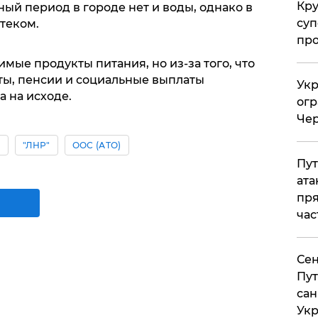
Кр
ный период в городе нет и воды, однако в
суп
теком.
про
мые продукты питания, но из-за того, что
ы, пенсии и социальные выплаты
Укр
 на исходе.
огр
Чер
ы
"ЛНР"
ООС (АТО)
Пут
ата
пря
час
Сен
Пут
сан
Укр