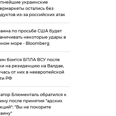
упнейшие украинские
ермаркеты остались без
дуктов из-за российских атак
аина по просьбе США будет
аничивать некоторые удары в
ном море - Bloomberg
ин боится БПЛА ВСУ после
ки на резиденцию на Валдае,
чась от них в неевропейской
ти РФ
атор Блюменталь обратился к
ину после принятия "адских
кций": "Вы не покорите
аину"