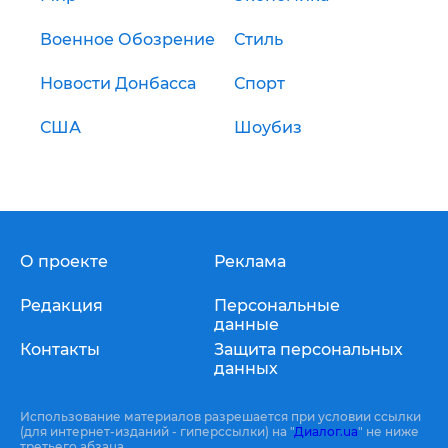
Военное Обозрение
Стиль
Новости Донбасса
Спорт
США
Шоубиз
О проекте
Реклама
Редакция
Персональные
данные
Контакты
Защита персональных
данных
Использование материалов разрешается при условии ссылки
(для интернет-изданий - гиперссылки) на "
Диалог.ua
" не ниже
третьего абзаца.