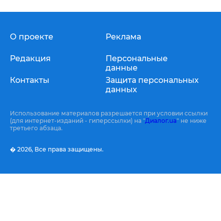
О проекте
Реклама
Редакция
Персональные
данные
Контакты
Защита персональных
данных
Использование материалов разрешается при условии ссылки
(для интернет-изданий - гиперссылки) на "
Диалог.ua
" не ниже
третьего абзаца.
� 2026,
Все права защищены.