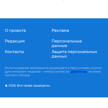
О проекте
Реклама
Редакция
Персональные
данные
Контакты
Защита персональных
данных
Использование материалов разрешается при условии ссылки
(для интернет-изданий - гиперссылки) на "
Диалог.ua
" не ниже
третьего абзаца.
� 2026,
Все права защищены.