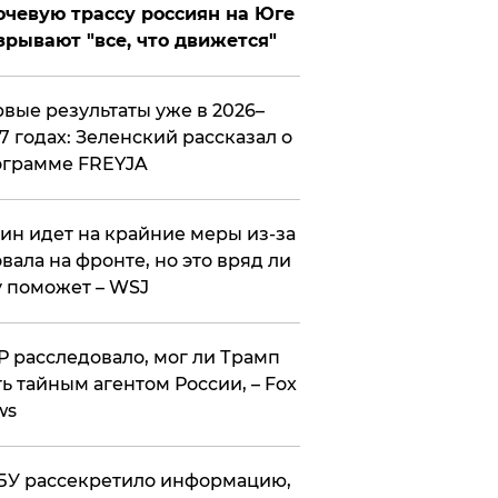
чевую трассу россиян на Юге
зрывают "все, что движется"
вые результаты уже в 2026–
7 годах: Зеленский рассказал о
ограмме FREYJA
ин идет на крайние меры из-за
вала на фронте, но это вряд ли
 поможет – WSJ
 расследовало, мог ли Трамп
ь тайным агентом России, – Fox
ws
У рассекретило информацию,