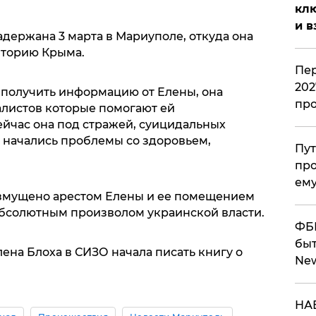
клю
и в
держана 3 марта в Мариуполе, откуда она
иторию Крыма.
Пер
202
 получить информацию от Елены, она
пр
алистов которые помогают ей
йчас она под стражей, суицидальных
о начались проблемы со здоровьем,
Пут
про
ему
змущено арестом Елены и ее помещением
 абсолютным произволом украинской власти.
ФБР
быт
лена Блоха в СИЗО начала писать книгу о
Ne
НАБ