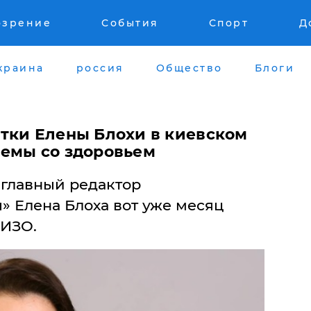
озрение
События
Спорт
Д
краина
россия
Общество
Блоги
тки Елены Блохи в киевском
емы со здоровьем
 главный редактор
» Елена Блоха вот уже месяц
СИЗО.