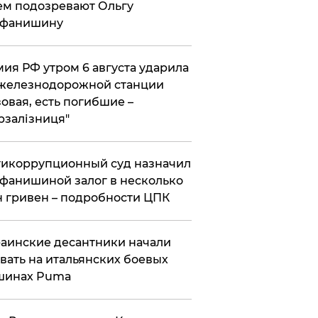
ем подозревают Ольгу
ефанишину
ия РФ утром 6 августа ударила
железнодорожной станции
овая, есть погибшие –
рзалізниця"
икоррупционный суд назначил
фанишиной залог в несколько
 гривен – подробности ЦПК
аинские десантники начали
вать на итальянских боевых
шинах Puma