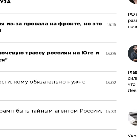
EYJA
РФ 
раз
ы из-за провала на фронте, но это
15:15
поч
J
лючевую трассу россиян на Юге и
15:05
ся"
Гла
сил
сти: кому обязательно нужно
15:02
что
Лев
Трамп быть тайным агентом России,
14:33
​Ук