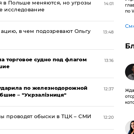
 в Польше меняются, но угрозы
14:01
гла
ое исследование
по 
См
ацию, в чем подозревают Ольгу
13:48
Б
а торговое судно под флагом
13:16
шие
 ударила по железнодорожной
12:37
Жда
ибшие – "Укрзалізниця"
отс
кот
ны проводят обыски в ТЦК – СМИ
12:20