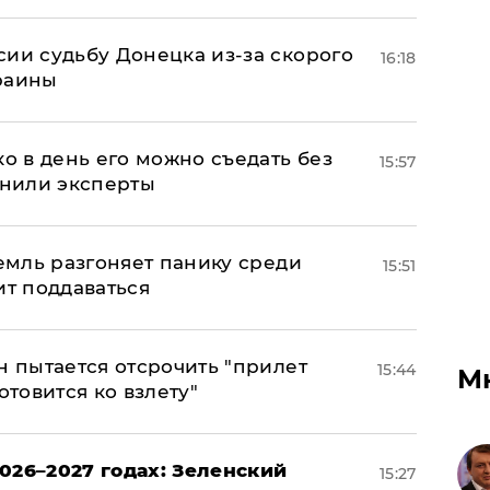
сии судьбу Донецка из-за скорого
16:18
раины
ко в день его можно съедать без
15:57
снили эксперты
ремль разгоняет панику среди
15:51
ит поддаваться
н пытается отсрочить "прилет
15:44
М
отовится ко взлету"
026–2027 годах: Зеленский
15:27