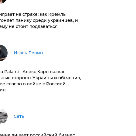
играет на страхе: как Кремль
гоняет панику среди украинцев, и
ему не стоит поддаваться
Игаль Левин
ва Palantir Алекс Карп назвал
ьные стороны Украины и объяснил,
 ее спасло в войне с Россией, –
ин
Сеть
раина лишает российский бизнес