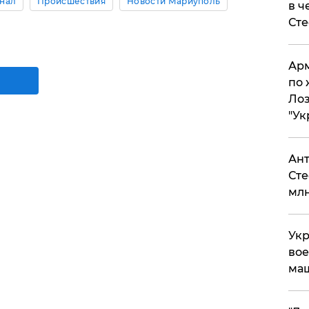
нал
Происшествия
Новости Мариуполь
в ч
Ст
Арм
по 
Лоз
"Ук
Ант
Сте
млн
Укр
вое
ма