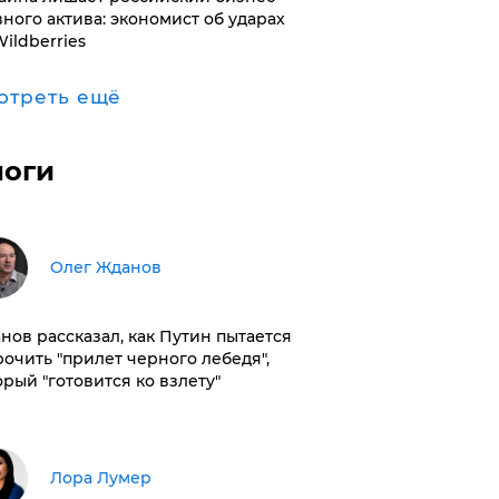
вного актива: экономист об ударах
Wildberries
отреть ещё
логи
Олег Жданов
нов рассказал, как Путин пытается
рочить "прилет черного лебедя",
орый "готовится ко взлету"
​Лора Лумер