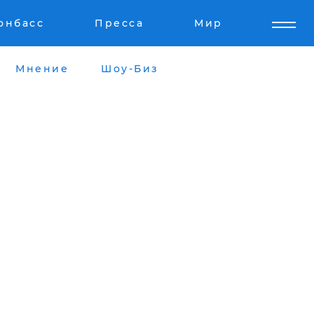
онбасс
Пресса
Мир
Мнение
Шоу-Биз