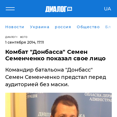
UA
Новости
Украина
россия
Общество
Блог
ДИАЛОГ
ФОТО
1 сентября 2014, 17:11
Комбат "Донбасса" Семен
Семенченко показал свое лицо
Командир батальона "Донбасс"
Семен Семенченко предстал перед
аудиторией без маски.