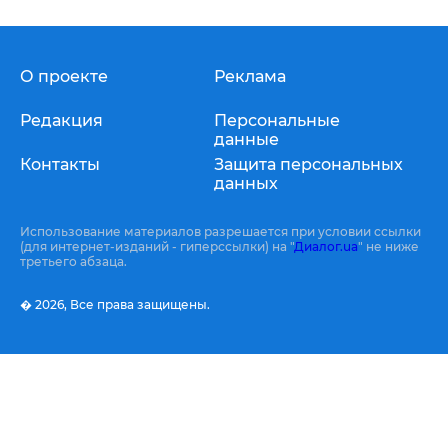
О проекте
Реклама
Редакция
Персональные
данные
Контакты
Защита персональных
данных
Использование материалов разрешается при условии ссылки
(для интернет-изданий - гиперссылки) на "
Диалог.ua
" не ниже
третьего абзаца.
� 2026,
Все права защищены.