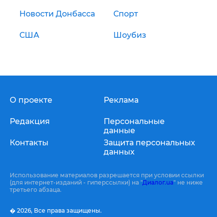
Новости Донбасса
Спорт
США
Шоубиз
О проекте
Реклама
Редакция
Персональные
данные
Контакты
Защита персональных
данных
Использование материалов разрешается при условии ссылки
(для интернет-изданий - гиперссылки) на "
Диалог.ua
" не ниже
третьего абзаца.
� 2026,
Все права защищены.