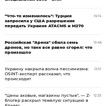
​"Что-то изменилось": Турция
14:14
запросила у США разрешение
передать Украине ATACMS и M270
​Российская "Арена" сбила семь
13:46
дронов, но танк все равно сгорел: что
произошло
​Украину накрыла волна пессимизма:
12:51
OSINT-эксперт рассказал, что
происходит
​"Цены аховые, магазины пустые", — Z-
12:25
блогер раскрыл тяжелую ситуацию в
Крыму