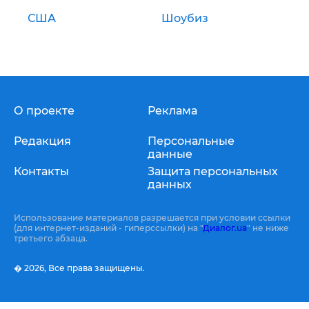
США
Шоубиз
О проекте
Реклама
Редакция
Персональные
данные
Контакты
Защита персональных
данных
Использование материалов разрешается при условии ссылки
(для интернет-изданий - гиперссылки) на "
Диалог.ua
" не ниже
третьего абзаца.
� 2026,
Все права защищены.