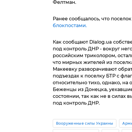
Фелтман.
Ранее сообщалось, что посело
блокпостами.
Как сообщают Dialog.ua собст
под контроль ДНР - вокруг него
российским триколором, осталь
что мирных жителей из поселка
Макеевку разворачивают обрат
подъездах к поселку БТР с фла
относительно тихо, однако, на
Беженцы из Донецка, уехавшие
состоянии, так как не в силах
под контроль ДНР.
Вооруженные силы Украины
Арми