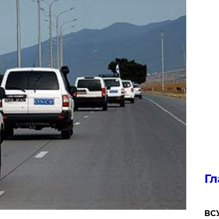
Гл
ВСУ