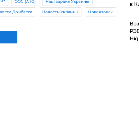
Р"
ООС (АТО)
Нацгвардия Украины
в К
вости Донбасса
Новости Украины
Новоазовск
Воз
РЭБ
Hig