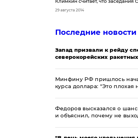
Климкин считает, что заседания
29 августа 2014
Последние новости
Запад призвали к рейду с
северокорейских ракетных
Минфину РФ пришлось начат
курса доллара: "Это плохая 
Федоров высказался о шанс
и объяснил, почему не выхо
​"В день моего увольнени