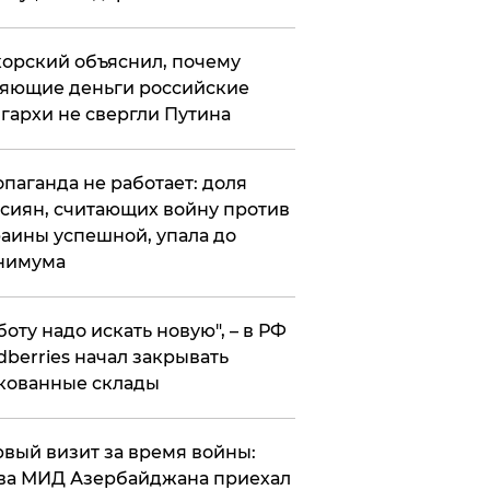
орский объяснил, почему
яющие деньги российские
гархи не свергли Путина
опаганда не работает: доля
сиян, считающих войну против
аины успешной, упала до
нимума
боту надо искать новую", – в РФ
dberries начал закрывать
кованные склады
вый визит за время войны:
ва МИД Азербайджана приехал