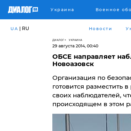
Украина
Военное об
| RU
UA
Новости
У
ДИАЛОГ
УКРАИНА
29 августа 2014, 00:40
ОБСЕ направляет на
Новоазовск
Организация по безопас
готовится разместить в
своих наблюдателей, ч
происходящем в этом р