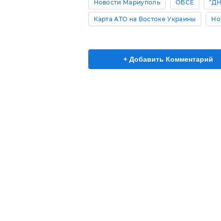
Новости Мариуполь
ОБСЕ
"ДН
Карта АТО на Востоке Украины
Но
+ Добавить Комментарий