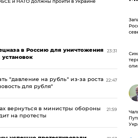
 ОБСЕ и НАТО должны пройти в Украине
Зап
Рос
сев
пецназа в Россию для уничтожения
23:31
Сик
 установок
тер
оли
ь "давление на рубль" из-за роста
22:47
новость для рубля"
ах вернуться в министры обороны
21:59
Чал
дит на протесты
Пут
Укр
я мы успешно протестировали