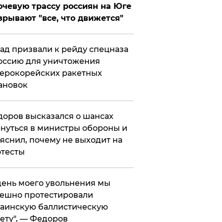
чевую трассу россиян на Юге
зрывают "все, что движется"
ад призвали к рейду спецназа
оссию для уничтожения
ерокорейских ракетных
ановок
оров высказался о шансах
нуться в министры обороны и
яснил, почему не выходит на
тесты
 день моего увольнения мы
ешно протестировали
аинскую баллистическую
ету", — Федоров