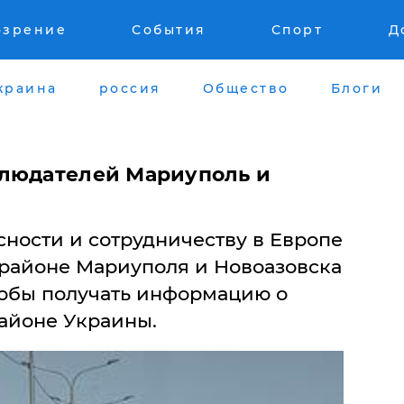
озрение
События
Спорт
Д
краина
россия
Общество
Блоги
блюдателей Мариуполь и
ности и сотрудничеству в Европе
 районе Мариуполя и Новоазовска
тобы получать информацию о
айоне Украины.