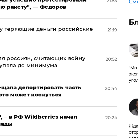
21:53
См
ю ракету", — Федоров
Б
му теряющие деньги российские
21:19
а
оля россиян, считающих войну
20:52
 упала до минимума
​"М
эксп
уго
щала депортировать часть
20:44
это может коснуться
, – в РФ Wildberries начал
20:24
лады
Жда
отс