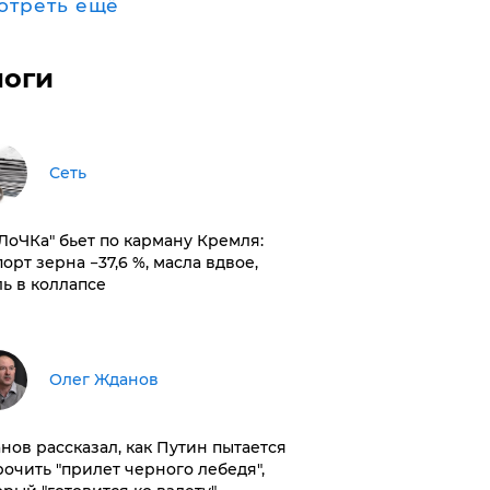
отреть ещё
логи
Сеть
оЛоЧКа" бьет по карману Кремля:
орт зерна −37,6 %, масла вдвое,
ль в коллапсе
Олег Жданов
нов рассказал, как Путин пытается
рочить "прилет черного лебедя",