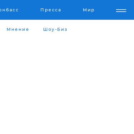
онбасс
Пресса
Мир
Мнение
Шоу-Биз