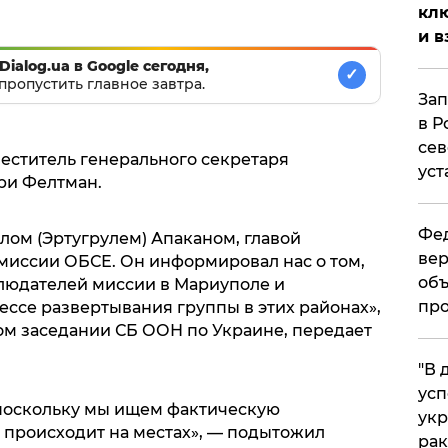
клю
и в
Dialog.ua в Google сегодня,
✓
пропустить главное завтра.
Зап
в Р
сев
еститель генерального секретаря
уст
ри Фелтман.
Фед
лом (Эртугрулем) Апаканом, главой
вер
иссии ОБСЕ. Он информировал нас о том,
объ
блюдателей миссии в Мариуполе и
про
ессе развертывания группы в этих районах»,
ом заседании СБ ООН по Украине, передает
​"В
усп
 поскольку мы ищем фактическую
укр
 происходит на местах», — подытожил
рак