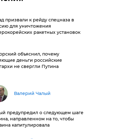
ад призвали к рейду спецназа в
сию для уничтожения
ерокорейских ракетных установок
орский объяснил, почему
яющие деньги российские
гархи не свергли Путина
Валерий Чалый
ый предупредил о следующем шаге
ина, направленном на то, чтобы
аина капитулировала