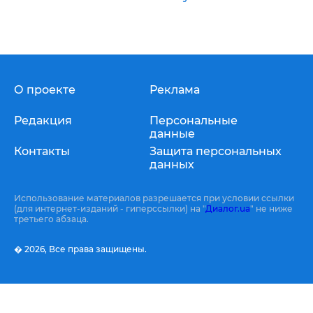
О проекте
Реклама
Редакция
Персональные
данные
Контакты
Защита персональных
данных
Использование материалов разрешается при условии ссылки
(для интернет-изданий - гиперссылки) на "
Диалог.ua
" не ниже
третьего абзаца.
� 2026,
Все права защищены.