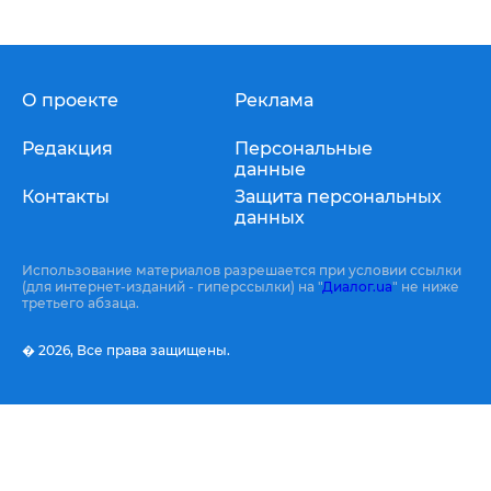
О проекте
Реклама
Редакция
Персональные
данные
Контакты
Защита персональных
данных
Использование материалов разрешается при условии ссылки
(для интернет-изданий - гиперссылки) на "
Диалог.ua
" не ниже
третьего абзаца.
� 2026,
Все права защищены.