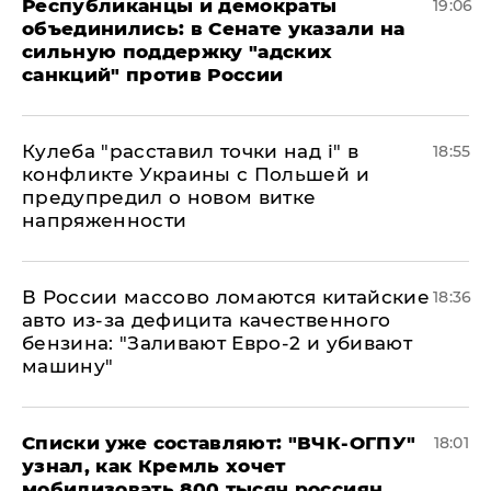
Республиканцы и демократы
19:06
объединились: в Сенате указали на
сильную поддержку "адских
санкций" против России
Кулеба "расставил точки над і" в
18:55
конфликте Украины с Польшей и
предупредил о новом витке
напряженности
В России массово ломаются китайские
18:36
авто из-за дефицита качественного
бензина: "Заливают Евро-2 и убивают
машину"
Списки уже составляют: "ВЧК-ОГПУ"
18:01
узнал, как Кремль хочет
мобилизовать 800 тысяч россиян