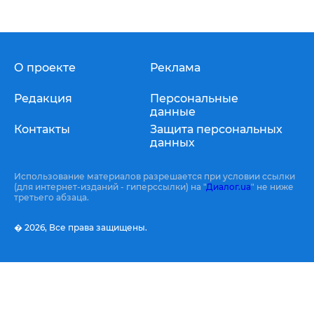
О проекте
Реклама
Редакция
Персональные
данные
Контакты
Защита персональных
данных
Использование материалов разрешается при условии ссылки
(для интернет-изданий - гиперссылки) на "
Диалог.ua
" не ниже
третьего абзаца.
� 2026,
Все права защищены.