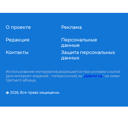
О проекте
Реклама
Редакция
Персональные
данные
Контакты
Защита персональных
данных
Использование материалов разрешается при условии ссылки
(для интернет-изданий - гиперссылки) на "
Диалог.ua
" не ниже
третьего абзаца.
� 2026,
Все права защищены.