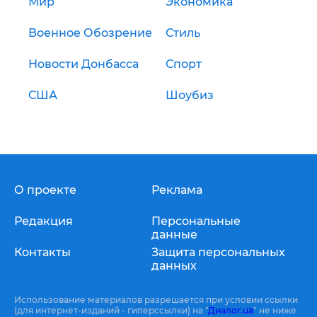
Мир
Экономика
Военное Обозрение
Стиль
Новости Донбасса
Спорт
США
Шоубиз
О проекте
Реклама
Редакция
Персональные
данные
Контакты
Защита персональных
данных
Использование материалов разрешается при условии ссылки
(для интернет-изданий - гиперссылки) на "
Диалог.ua
" не ниже