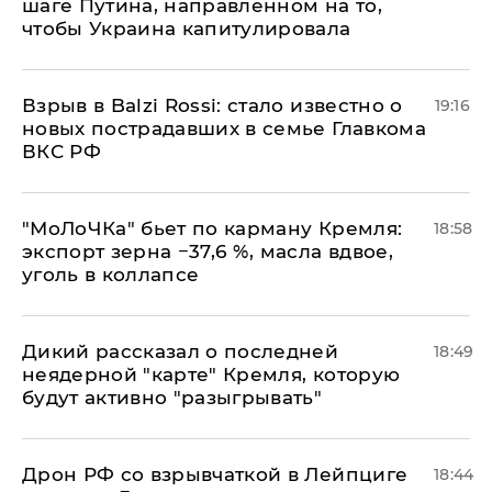
шаге Путина, направленном на то,
чтобы Украина капитулировала
Взрыв в Balzi Rossi: стало известно о
19:16
новых пострадавших в семье Главкома
ВКС РФ
​"МоЛоЧКа" бьет по карману Кремля:
18:58
экспорт зерна −37,6 %, масла вдвое,
уголь в коллапсе
Дикий рассказал о последней
18:49
неядерной "карте" Кремля, которую
будут активно "разыгрывать"
​Дрон РФ со взрывчаткой в Лейпциге
18:44