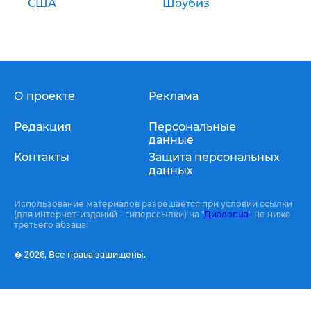
США
Шоубиз
О проекте
Реклама
Редакция
Персональные
данные
Контакты
Защита персональных
данных
Использование материалов разрешается при условии ссылки
(для интернет-изданий - гиперссылки) на "
Диалог.ua
" не ниже
третьего абзаца.
� 2026,
Все права защищены.