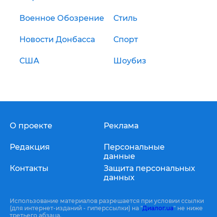
Военное Обозрение
Стиль
Новости Донбасса
Спорт
США
Шоубиз
О проекте
Реклама
Редакция
Персональные
данные
Контакты
Защита персональных
данных
Использование материалов разрешается при условии ссылки
(для интернет-изданий - гиперссылки) на "
Диалог.ua
" не ниже
третьего абзаца.