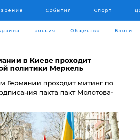
озрение
События
Спорт
Д
краина
россия
Общество
Блоги
мании в Киеве проходит
ой политики Меркель
ом Германии проходит митинг по
одписания пакта пакт Молотова-