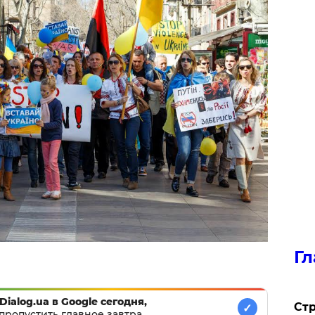
Гл
Dialog.ua в Google сегодня,
Стр
✓
пропустить главное завтра.