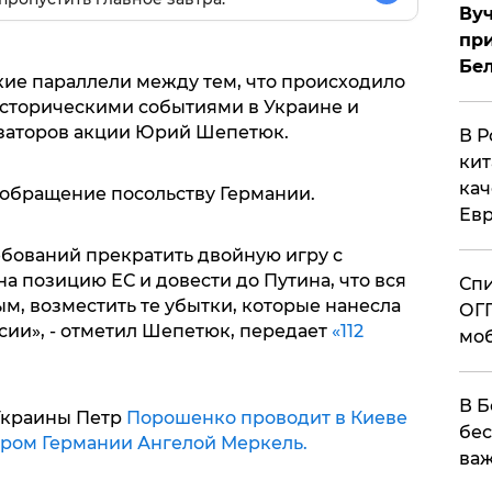
Вуч
при
Бе
кие параллели между тем, что происходило
историческими событиями в Украине и
низаторов акции Юрий Шепетюк.
В Р
кит
кач
обращение посольству Германии.
Евр
ебований прекратить двойную игру с
на позицию ЕС и довести до Путина, что вся
Спи
м, возместить те убытки, которые нанесла
ОГП
сии», - отметил Шепетюк, передает
«112
моб
В Б
Украины Петр
Порошенко проводит в Киеве
бес
ером Германии Ангелой Меркель.
важ