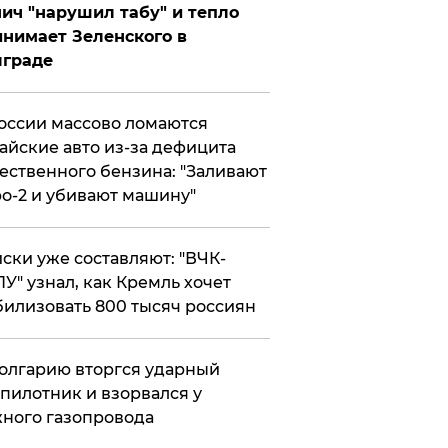
ич "нарушил табу" и тепло
нимает Зеленского в
лграде
оссии массово ломаются
айские авто из-за дефицита
ественного бензина: "Заливают
о-2 и убивают машину"
ски уже составляют: "ВЧК-
У" узнал, как Кремль хочет
илизовать 800 тысяч россиян
олгарию вторгся ударный
пилотник и взорвался у
ного газопровода