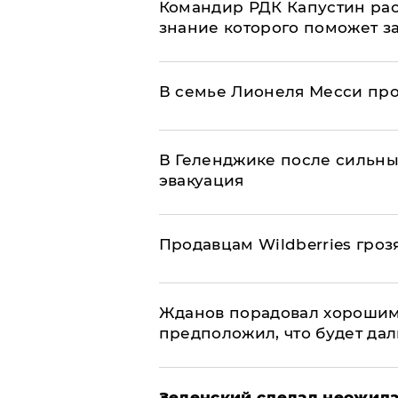
Командир РДК Капустин рас
знание которого поможет з
В семье Лионеля Месси пр
В Геленджике после сильны
эвакуация
Продавцам Wildberries гроз
Жданов порадовал хорошим
предположил, что будет да
Зеленский сделал неожида