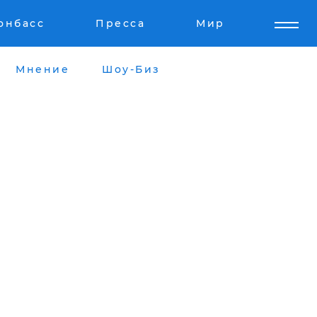
онбасс
Пресса
Мир
Мнение
Шоу-Биз