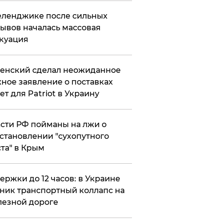
еленджике после сильных
ывов началась массовая
куация
енский сделал неожиданное
ное заявление о поставках
ет для Patriot в Украину
сти РФ пойманы на лжи о
становлении "сухопутного
та" в Крым
ержки до 12 часов: в Украине
ник транспортный коллапс на
езной дороге