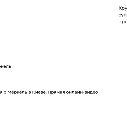
Кр
суп
про
ркель
 с Меркель в Киеве. Прямая онлайн-видео