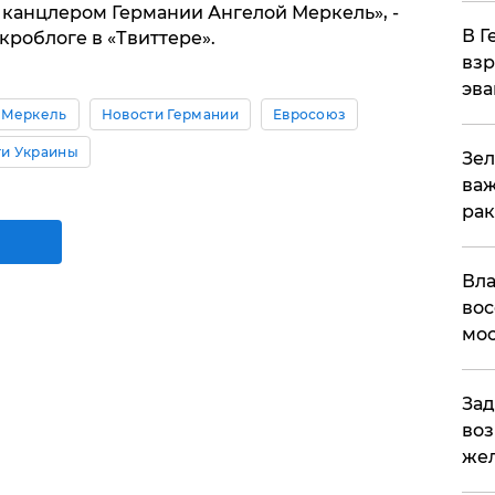
 канцлером Германии Ангелой Меркель», -
В Г
кроблоге в «Твиттере».
взр
эва
 Меркель
Новости Германии
Евросоюз
ти Украины
Зел
важ
рак
Вла
вос
мос
Зад
воз
жел