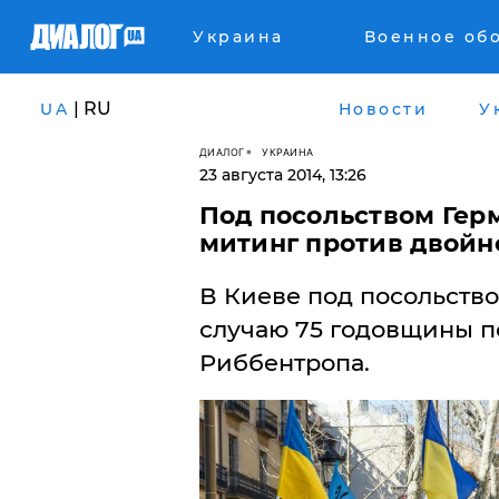
Украина
Военное об
| RU
UA
Новости
У
ДИАЛОГ
УКРАИНА
23 августа 2014, 13:26
Под посольством Гер
митинг против двойн
В Киеве под посольств
случаю 75 годовщины п
Риббентропа.