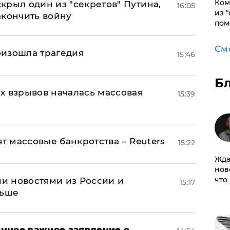
Ком
крыл один из "секретов" Путина,
16:05
из 
акончить войну
пом
См
оизошла трагедия
15:46
Б
х взрывов началась массовая
15:39
ят массовые банкротства – Reuters
15:22
Жда
нов
что
и новостями из России и
15:17
льше
нное важное заявление о