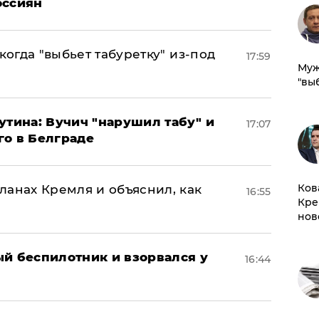
оссиян
когда "выбьет табуретку" из-под
17:59
Муж
"вы
утина: Вучич "нарушил табу" и
17:07
го в Белграде
Ков
ланах Кремля и объяснил, как
16:55
Кре
нов
ый беспилотник и взорвался у
16:44