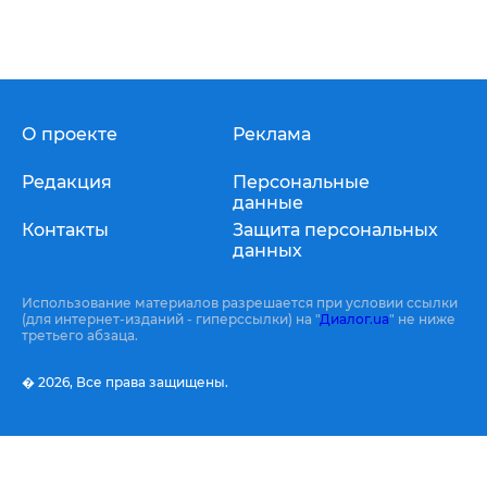
О проекте
Реклама
Редакция
Персональные
данные
Контакты
Защита персональных
данных
Использование материалов разрешается при условии ссылки
(для интернет-изданий - гиперссылки) на "
Диалог.ua
" не ниже
третьего абзаца.
� 2026,
Все права защищены.