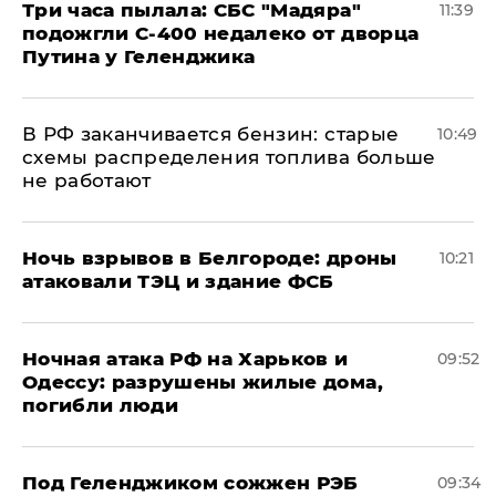
Три часа пылала: СБС "Мадяра"
11:39
подожгли С-400 недалеко от дворца
Путина у Геленджика
​В РФ заканчивается бензин: старые
10:49
схемы распределения топлива больше
не работают
​Ночь взрывов в Белгороде: дроны
10:21
атаковали ТЭЦ и здание ФСБ
​Ночная атака РФ на Харьков и
09:52
Одессу: разрушены жилые дома,
погибли люди
Под Геленджиком сожжен РЭБ
09:34