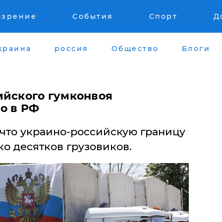
озрение
События
Спорт
Д
краина
россия
Общество
Блоги
ийского гумконвоя
о в РФ
что украино-российскую границу
о десятков грузовиков.