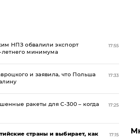
ким НПЗ обвалили экспорт
17:55
0-летнего минимума
авроцкого и заявила, что Польша
17:33
алину
шенные ракеты для С-300 – когда
17:25
М
тийские страны и выбирает, как
17:15