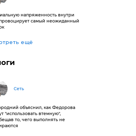
иальную напряженность внутри
провоцирует самый неожиданный
ок
отреть ещё
логи
Сеть
ородний объяснил, как Федорова
ут "использовать втемную",
бещав то, чего выполнять не
ираются