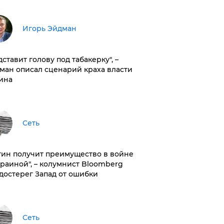
Игорь Эйдман
дставит голову под табакерку", –
ман описал сценарий краха власти
ина
Сеть
тин получит преимущество в войне
краиной", – колумнист Bloomberg
достерег Запад от ошибки
Сеть