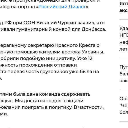
ункте пропуска «Донецк» для проверки и
Ял
log.ua портал «
Российский Диалог
».
эк
ед РФ при ООН Виталий Чуркин заявил, что
Уда
ивали гуманитарный конвой для Донбасса.
НПЗ
неф
неральному секретарю Красного Креста о
лет
арную помощью жителям востока Украины.
обрили подобную инициативу. Уже 12
ожность прохождения отправки
Пут
ста первая часть грузовиков уже была на
бал
.
как
стями была дана команда сдерживать
Окк
ощью. Мы достаточно долго ждали.
"Че
елания поиграть в политику. В частности,
бол
ми.