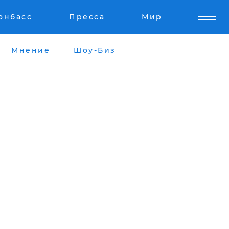
онбасс
Пресса
Мир
Мнение
Шоу-Биз