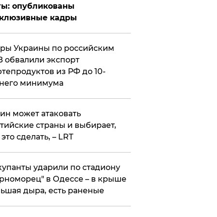
ты: опубликованы
склюзивные кадры
ры Украины по российским
 обвалили экспорт
тепродуктов из РФ до 10-
него минимума
ин может атаковать
тийские страны и выбирает,
 это сделать, – LRT
упанты ударили по стадиону
рноморец" в Одессе – в крыше
ьшая дыра, есть раненые