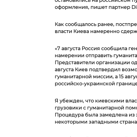
остановились на российском п
оформления, пишет партнер Dia
Как сообщалось ранее, постпр
власти Киева намеренно сдерж
«7 августа Россия сообщила ге
намерении отправить гуманит
Представители организации од
августа Киев подтвердил возм
гуманитарной миссии, а 15 авгу
российско-украинской границе
Я убежден, что киевскими вла
грузовики с гуманитарной пом
Процедура была замедлена из ж
некоторыми западными страна