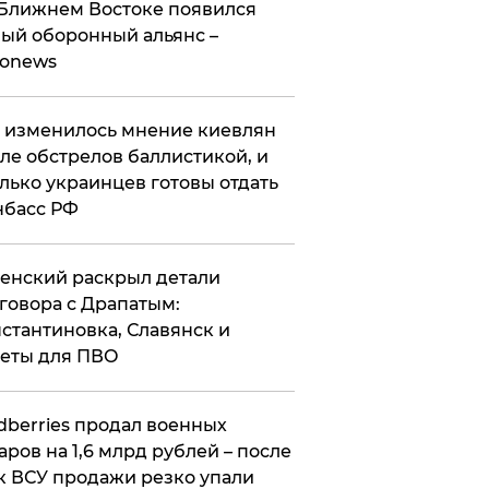
Ближнем Востоке появился
ый оборонный альянс –
ronews
 изменилось мнение киевлян
ле обстрелов баллистикой, и
лько украинцев готовы отдать
нбасс РФ
ленский раскрыл детали
говора с Драпатым:
стантиновка, Славянск и
еты для ПВО
ldberries продал военных
аров на 1,6 млрд рублей – после
к ВСУ продажи резко упали