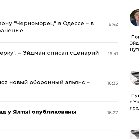
иону "Черноморец" в Одессе – в
16:42
раненые
​"По
Эйд
Пут
керку", – Эйдман описал сценарий
16:41
ся новый оборонный альянс –
16:35
"Пу
с У
пре
рад у Ялты: опубликованы
16:27