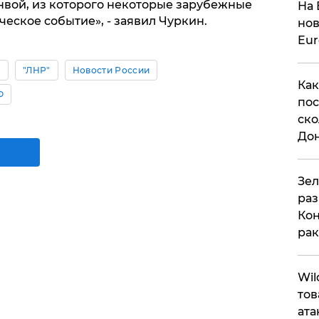
вой, из которого некоторые зарубежные
На 
еское событие», - заявил Чуркин.
нов
Eu
ы
"ЛНР"
Новости России
Как
Ф
пос
ско
До
​Зе
раз
Кон
рак
​Wi
тов
ата