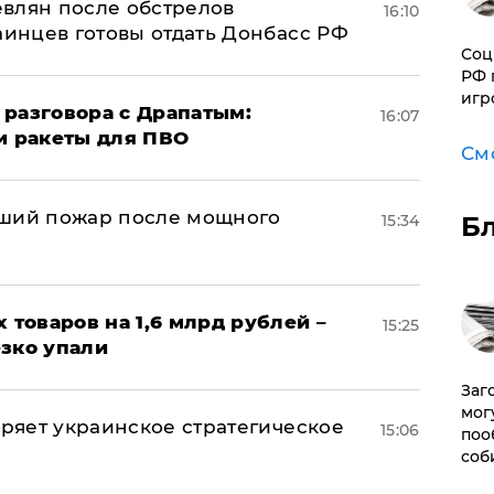
влян после обстрелов
16:10
аинцев готовы отдать Донбасс РФ
Соц
РФ 
игр
 разговора с Драпатым:
16:07
и ракеты для ПВО
См
йший пожар после мощного
15:34
Б
х товаров на 1,6 млрд рублей –
15:25
езко упали
Заг
мог
оряет украинское стратегическое
15:06
поо
соб