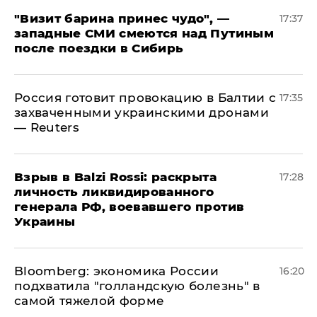
"Визит барина принес чудо", —
17:37
западные СМИ смеются над Путиным
после поездки в Сибирь
​Россия готовит провокацию в Балтии с
17:35
захваченными украинскими дронами
— Reuters
​Взрыв в Balzi Rossi: раскрыта
17:28
личность ликвидированного
генерала РФ, воевавшего против
Украины
Bloomberg: экономика России
16:20
подхватила "голландскую болезнь" в
самой тяжелой форме