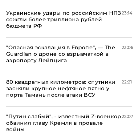
Украинские удары по российским НПЗ
23:14
сожгли более триллиона рублей
бюджета РФ
"Опасная эскалация в Европе", — The
23:06
Guardian о дроне со взрывчаткой в
аэропорту Лейпцига
80 квадратных километров: спутники
22:21
засняли крупное нефтяное пятно у
порта Тамань после атаки ВСУ
​"Путин слабый", - известный Z-военкор
22:07
обвинил главу Кремля в провале
войны