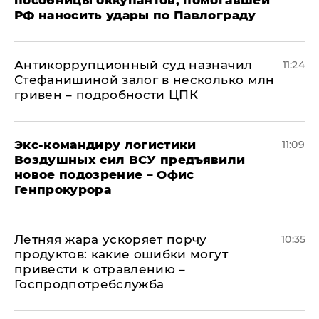
пособницы оккупантов, помогавшей
РФ наносить удары по Павлограду
Антикоррупционный суд назначил
11:24
Стефанишиной залог в несколько млн
гривен – подробности ЦПК
Экс-командиру логистики
11:09
Воздушных сил ВСУ предъявили
новое подозрение – Офис
Генпрокурора
Летняя жара ускоряет порчу
10:35
продуктов: какие ошибки могут
привести к отравлению –
Госпродпотребслужба