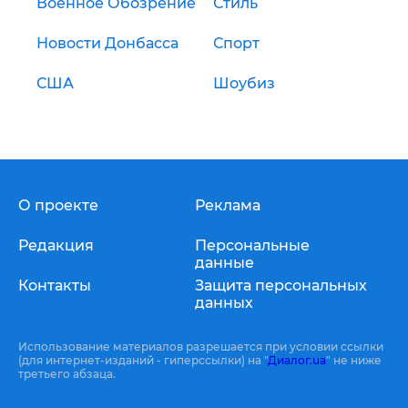
Военное Обозрение
Стиль
Новости Донбасса
Спорт
США
Шоубиз
О проекте
Реклама
Редакция
Персональные
данные
Контакты
Защита персональных
данных
Использование материалов разрешается при условии ссылки
(для интернет-изданий - гиперссылки) на "
Диалог.ua
" не ниже
третьего абзаца.