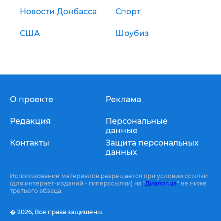
Новости Донбасса
Спорт
США
Шоубиз
О проекте
Реклама
Редакция
Персональные
данные
Контакты
Защита персональных
данных
Использование материалов разрешается при условии ссылки
(для интернет-изданий - гиперссылки) на "
Диалог.ua
" не ниже
третьего абзаца.
� 2026,
Все права защищены.