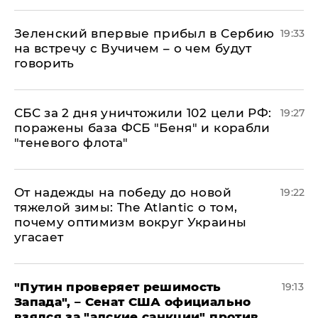
Зеленский впервые прибыл в Сербию
19:33
на встречу с Вучичем – о чем будут
говорить
СБС за 2 дня уничтожили 102 цели РФ:
19:27
поражены база ФСБ "Беня" и корабли
"теневого флота"
От надежды на победу до новой
19:22
тяжелой зимы: The Atlantic о том,
почему оптимизм вокруг Украины
угасает
"Путин проверяет решимость
19:13
Запада", – Сенат США официально
взялся за "адские санкции" против