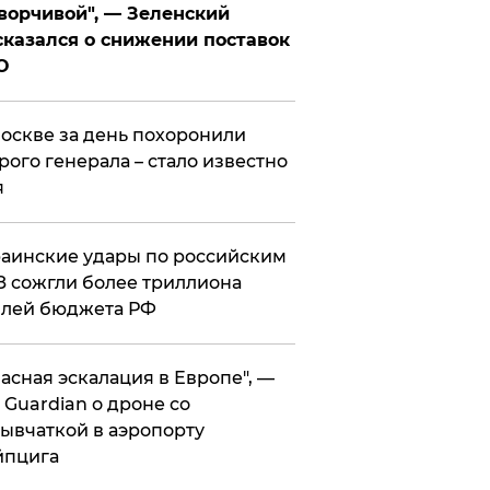
ворчивой", — Зеленский
казался о снижении поставок
О
оскве за день похоронили
рого генерала – стало известно
я
аинские удары по российским
 сожгли более триллиона
блей бюджета РФ
асная эскалация в Европе", —
 Guardian о дроне со
ывчаткой в аэропорту
йпцига