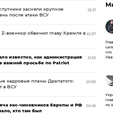
М
 спутники засняли крупное
22:21
ань после атаки ВСУ
й Z-военкор обвинил главу Кремля в
22:07
Гла
сил
что
ало известно, как администрация
Лев
21:52
в важной просьбе по Patriot
ые кадровые планы Драпатого:
20:59
т в ВСУ
​Ук
гла
реча экс-чиновников Европы и РФ
по 
20:45
нало, кто там был