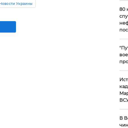
Новости Украины
80 
спу
неф
пос
​"П
вое
про
​Ис
кад
Мар
ВС
В В
чин