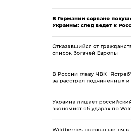
​В Германии сорвано покуш
Украины: след ведет к Рос
Отказавшийся от гражданст
список богачей Европы
В России главу ЧВК "Ястре
за расстрел подчиненных и
​Украина лишает российский
экономист об ударах по Wild
Wildberries превращается в