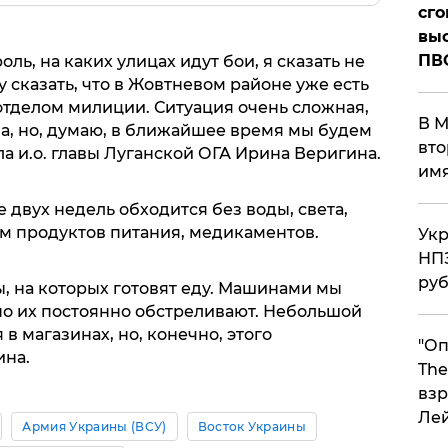
сго
выс
ПВ
ль, на каких улицах идут бои, я сказать не
гу сказать, что в Жовтневом районе уже есть
отделом милиции. Ситуация очень сложная,
В М
аза, но, думаю, в ближайшее время мы будем
вто
ла и.о. главы Луганской ОГА Ирина Веригина.
им
 двух недель обходится без воды, света,
м продуктов питания, медикаментов.
Укр
НПЗ
ру
, на которых готовят еду. Машинами мы
но их постоянно обстреливают. Небольшой
 в магазинах, но, конечно, этого
"Оп
ина.
The
взр
Ле
Армия Украины (ВСУ)
Восток Украины