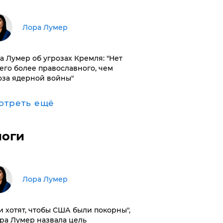
​Лора Лумер
а Лумер об угрозах Кремля: "Нет
его более православного, чем
оза ядерной войны"
отреть ещё
логи
​Лора Лумер
и хотят, чтобы США были покорны",
ора Лумер назвала цель