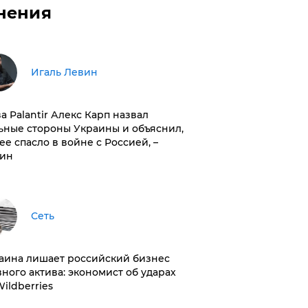
нения
Игаль Левин
ва Palantir Алекс Карп назвал
ьные стороны Украины и объяснил,
 ее спасло в войне с Россией, –
ин
Сеть
раина лишает российский бизнес
вного актива: экономист об ударах
Wildberries