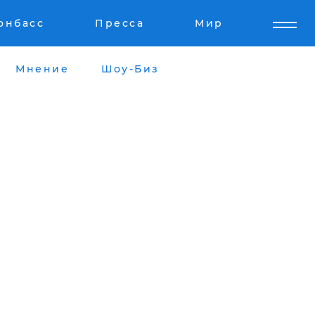
онбасс
Пресса
Мир
Мнение
Шоу-Биз