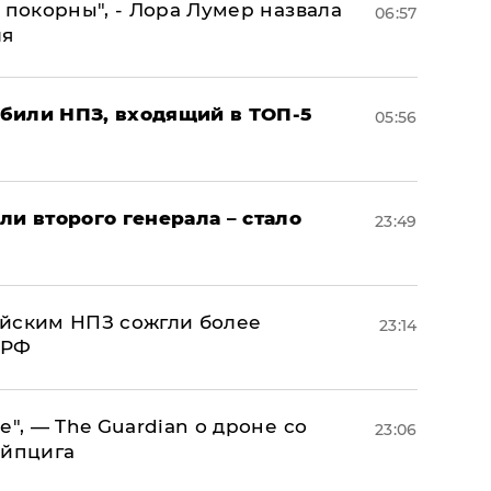
 покорны", - Лора Лумер назвала
06:57
ля
били НПЗ, входящий в ТОП-5
05:56
ли второго генерала – стало
23:49
ийским НПЗ сожгли более
23:14
 РФ
е", — The Guardian о дроне со
23:06
ейпцига