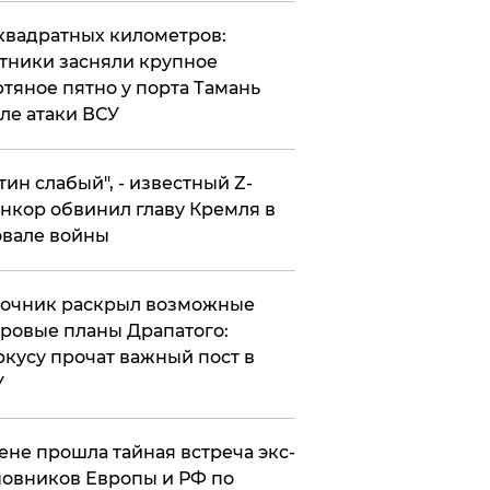
квадратных километров:
тники засняли крупное
тяное пятно у порта Тамань
ле атаки ВСУ
утин слабый", - известный Z-
нкор обвинил главу Кремля в
вале войны
точник раскрыл возможные
ровые планы Драпатого:
кусу прочат важный пост в
У
ене прошла тайная встреча экс-
овников Европы и РФ по