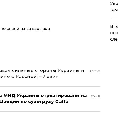
Укр
там
​В 
 не спали из-за взрывов
пос
сле
назвал сильные стороны Украины и
07:38
ойне с Россией, – Левин
 в МИД Украины отреагировали на
07:01
Швеции по сухогрузу Caffa