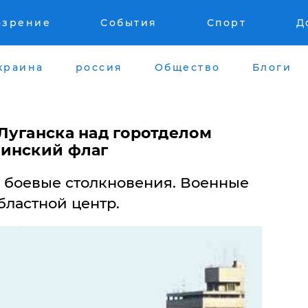
озрение
События
Спорт
Д
краина
россия
Общество
Блоги
Луганска над горотделом
аинский флаг
 боевые столкновения. Военные
бластной центр.