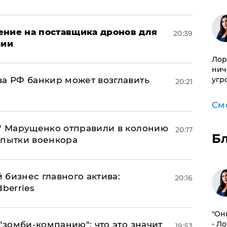
ение на поставщика дронов для
20:39
сии
Лор
нич
ва РФ банкир может возглавить
угр
20:21
См
б" Марущенко отправили в колонию
20:17
Б
 пытки военкора
 бизнес главного актива:
20:16
berries
"Он
 "зомби-компанию": что это значит
- Л
19:53