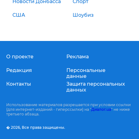
Новости Донбасса
Спорт
США
Шоубиз
О проекте
Реклама
Редакция
Персональные
данные
Контакты
Защита персональных
данных
Использование материалов разрешается при условии ссылки
(для интернет-изданий - гиперссылки) на "
Диалог.ua
" не ниже
третьего абзаца.
� 2026,
Все права защищены.