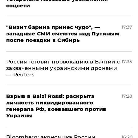
соцсети
"Визит барина принес чудо", —
17:37
западные СМИ смеются над Путиным
после поездки в Сибирь
​Россия готовит провокацию в Балтии с
17:35
захваченными украинскими дронами
— Reuters
​Взрыв в Balzi Rossi: раскрыта
17:28
личность ликвидированного
генерала РФ, воевавшего против
Украины
Bloomberg: экономика России
16:20