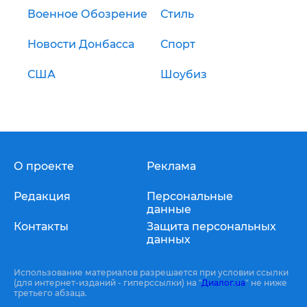
Военное Обозрение
Стиль
Новости Донбасса
Спорт
США
Шоубиз
О проекте
Реклама
Редакция
Персональные
данные
Контакты
Защита персональных
данных
Использование материалов разрешается при условии ссылки
(для интернет-изданий - гиперссылки) на "
Диалог.ua
" не ниже
третьего абзаца.