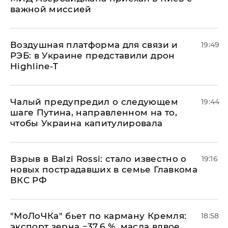
важной миссией
Воздушная платформа для связи и
19:49
РЭБ: в Украине представили дрон
Highline-T
Чалый предупредил о следующем
19:44
шаге Путина, направленном на то,
чтобы Украина капитулировала
Взрыв в Balzi Rossi: стало известно о
19:16
новых пострадавших в семье Главкома
ВКС РФ
​"МоЛоЧКа" бьет по карману Кремля:
18:58
экспорт зерна −37,6 %, масла вдвое,