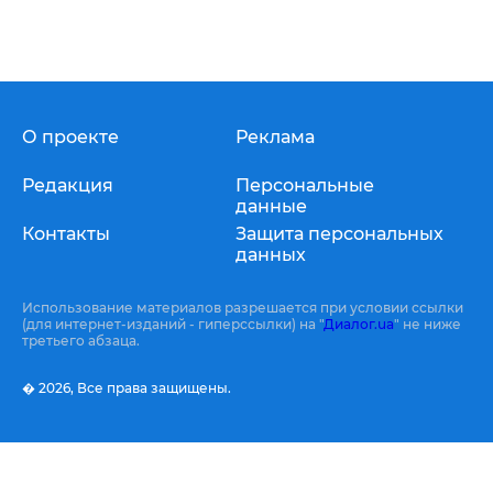
О проекте
Реклама
Редакция
Персональные
данные
Контакты
Защита персональных
данных
Использование материалов разрешается при условии ссылки
(для интернет-изданий - гиперссылки) на "
Диалог.ua
" не ниже
третьего абзаца.
� 2026,
Все права защищены.