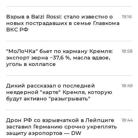
Взрыв в Balzi Rossi: стало известно о
19:16
новых пострадавших в семье Главкома
ВКС РФ
​"МоЛоЧКа" бьет по карману Кремля:
18:58
экспорт зерна −37,6 %, масла вдвое,
уголь в коллапсе
Дикий рассказал о последней
18:49
неядерной "карте" Кремля, которую
будут активно "разыгрывать"
​Дрон РФ со взрывчаткой в Лейпциге
18:44
заставил Германию срочно укреплять
защиту аэропортов — DW