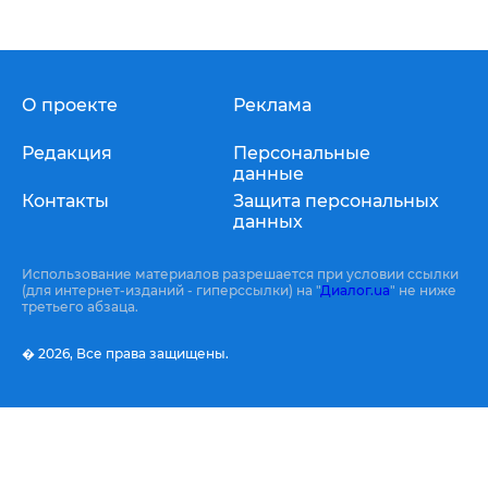
О проекте
Реклама
Редакция
Персональные
данные
Контакты
Защита персональных
данных
Использование материалов разрешается при условии ссылки
(для интернет-изданий - гиперссылки) на "
Диалог.ua
" не ниже
третьего абзаца.
� 2026,
Все права защищены.